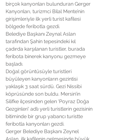
birçok kanyonları bulunduran Gerger 
Kanyonları, turizmci Bilal Mente’nin 
girişimleriyle ilk yerli turist kafilesi 
bölgede feribotla gezdi.
Belediye Başkanı Zeynal Aslan 
tarafından Şahin tepesindeki kıl 
çadırda karşılanan turistler, burada 
feribota binerek kanyonu gezmeye 
başladı.
Doğal görüntüsüyle turistleri 
büyüleyen kanyonların gezintisi 
yaklaşık 3 saat sürdü. Gezi Nissibi 
köprüsünde son buldu. Mersin’in 
Silifke ilçesinden gelen 'Poyraz Doğa 
Gezginleri' adlı yerli turistlerin gezisinin 
bitiminde bir grup yabancı turistte 
feribotla kanyonları gezdi.
Gerger Belediye Başkanı Zeynel 
Aslan, ilk kafilenin gelmesinde büyük 