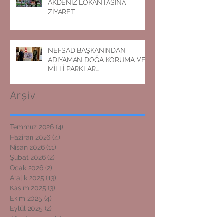
AKDENİZ LOKANTASINA
ZİYARET
NEFSAD BAŞKANINDAN
ADIYAMAN DOĞA KORUMA VE
MİLLİ PARKLAR
MÜDÜRLÜĞÜNE ZİYARET
Arşiv
Temmuz 2026
(4)
4 yazı
Haziran 2026
(4)
4 yazı
Nisan 2026
(11)
11 yazı
Şubat 2026
(2)
2 yazı
Ocak 2026
(2)
2 yazı
Aralık 2025
(13)
13 yazı
Kasım 2025
(3)
3 yazı
Ekim 2025
(4)
4 yazı
Eylül 2025
(2)
2 yazı