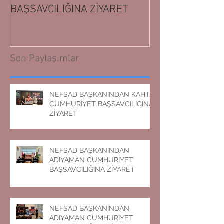
BAŞSAVCILIĞINA ZİYARET
BAŞSAVCILIĞIN
Son Paylaşımlar
NEFSAD BAŞKANINDAN KAHTA
CUMHURİYET BAŞSAVCILIĞINA
ZİYARET
NEFSAD BAŞKANINDAN
ADIYAMAN CUMHURİYET
BAŞSAVCILIĞINA ZİYARET
NEFSAD BAŞKANINDAN
ADIYAMAN CUMHURİYET