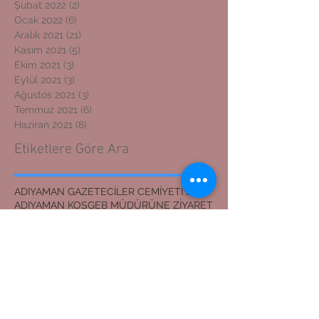
Şubat 2022
(2)
2 yazı
Ocak 2022
(6)
6 yazı
Aralık 2021
(21)
21 yazı
Kasım 2021
(5)
5 yazı
Ekim 2021
(3)
3 yazı
Eylül 2021
(3)
3 yazı
Ağustos 2021
(3)
3 yazı
Temmuz 2021
(6)
6 yazı
Haziran 2021
(8)
8 yazı
Etiketlere Göre Ara
ADIYAMAN GAZETECİLER CEMİYETİ BAŞKANI
ADIYAMAN KOSGEB MÜDÜRÜNE ZİYARET
ADIYAMAN'DAN İZMİR'E DOSTLUK KÖPRÜSÜ
ADIYAMANLILAR VAKFI
ADIYAMANLILAR VAKFININ ADIYAMAN ŞUBESİ YENİ BAŞKAN
ADIYAMANLILAR VAKFININ YENİ BAŞKANI
Adıyaman'dan İzmir'e Dostluk Köprüsü
Bilal Mente
Burhan akyılmaz
BİLAL MENTE
ERZİN İLÇE JANDARMA KOMUTANI
EVLİLİK TEKLİFİ