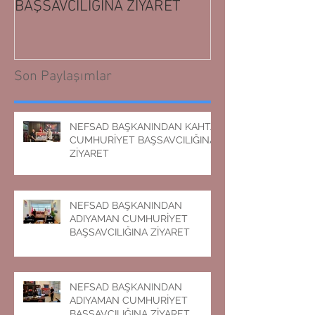
BAŞSAVCILIĞINA ZİYARET
BAŞSAVCILIĞIN
Son Paylaşımlar
NEFSAD BAŞKANINDAN KAHTA
CUMHURİYET BAŞSAVCILIĞINA
ZİYARET
NEFSAD BAŞKANINDAN
ADIYAMAN CUMHURİYET
BAŞSAVCILIĞINA ZİYARET
NEFSAD BAŞKANINDAN
ADIYAMAN CUMHURİYET
BAŞSAVCILIĞINA ZİYARET