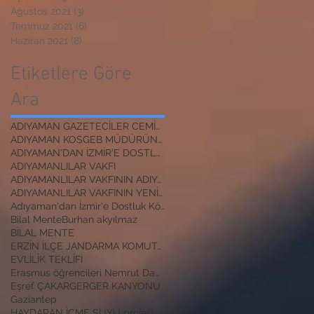
Ağustos 2021
(3)
3 yazı
Temmuz 2021
(6)
6 yazı
Haziran 2021
(8)
8 yazı
Etiketlere Göre
Ara
ADIYAMAN GAZETECİLER CEMİYETİ BAŞKANI
ADIYAMAN KOSGEB MÜDÜRÜNE ZİYARET
ADIYAMAN'DAN İZMİR'E DOSTLUK KÖPRÜSÜ
ADIYAMANLILAR VAKFI
ADIYAMANLILAR VAKFININ ADIYAMAN ŞUBESİ YENİ BAŞKAN
ADIYAMANLILAR VAKFININ YENİ BAŞKANI
Adıyaman'dan İzmir'e Dostluk Köprüsü
Bilal Mente
Burhan akyılmaz
BİLAL MENTE
ERZİN İLÇE JANDARMA KOMUTANI
EVLİLİK TEKLİFİ
Erasmus öğrencileri Nemrut Dağı Milli Parkında
Eşref ÇAKAR
GERGER KANYONU
Gaziantep
HAYDARAN İÇME SUYU projesi