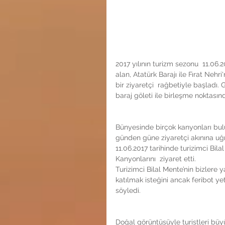
2017 yılının turizm sezonu  11.06.2
alan, Atatürk Barajı ile Fırat Ne
bir ziyaretçi  rağbetiyle başladı. G
baraj göleti ile birleşme noktası
Bünyesinde birçok kanyonları bulu
günden güne ziyaretçi akınına uğr
11.06.2017 tarihinde turizimci Bila
Kanyonlarını  ziyaret etti. 
Turizimci Bilal Mente’nin bizlere 
katılmak isteğini ancak feribot yete
söyledi.
Doğal görüntüsüyle turistleri büyü