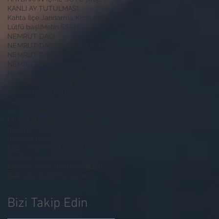
KANLI AY TUTULMASI
Kahta İlçe Jandarma Komutanı
Lütfü başli
Metin ESEN
NEMRUT DAĞI
NEMRUT DAĞINDA EVLİLİK TEKLİFİ
NEMRUT DAĞINDA FLAŞLAR PATLADI
NEMRUT DAĞINDA KAYAK KEYFİ
NEMRUT DAĞINDA İFTAR
Osmaniye Vali Yardımcısı
Saadet Partisi Kahta Belediye Başkan Adayı İbrahim
Selim Tıraş
Türkiye Gençlik Vakfı
derviş mente
kahta belediye
kahta haber
kahta son dakika
mahmut demirtaş
mente
mustafa mente
İLÇE JANDARMA KOMUTANLIĞINA ZİYARET
İbrahim Yusuf Turanlı
İbrahim Yusuf Turanlı Projeleri
İpek yoku kalkınma ajansı
Bizi Takip Edin