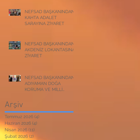
NEFSAD BAŞKANINDAN
KAHTA ADALET
SARAYINA ZİYARET
NEFSAD BAŞKANINDAN
AKDENİZ LOKANTASINA
ZİYARET
NEFSAD BAŞKANINDAN
ADIYAMAN DOĞA
KORUMA VE MİLLİ
PARKLAR
MÜDÜRLÜĞÜNE
Arşiv
ZİYARET
Temmuz 2026
(4)
4 yazı
Haziran 2026
(4)
4 yazı
Nisan 2026
(11)
11 yazı
Şubat 2026
(2)
2 yazı