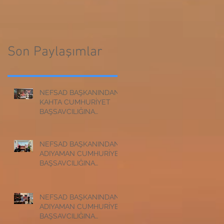
CUMHURİYET
BAŞSAVCILIĞINA
BAŞSAVCILIĞINA
ZİYARET
ZİYARET
Son Paylaşımlar
NEFSAD BAŞKANINDAN
KAHTA CUMHURİYET
BAŞSAVCILIĞINA
ZİYARET
NEFSAD BAŞKANINDAN
ADIYAMAN CUMHURİYET
BAŞSAVCILIĞINA
ZİYARET
NEFSAD BAŞKANINDAN
ADIYAMAN CUMHURİYET
BAŞSAVCILIĞINA