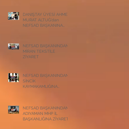
ZİYARET
DANIŞTAY ÜYESİ AHMET
MURAT ALTUĞ’dan
NEFSAD BAŞKANINA
ZİYARET
NEFSAD BAŞKANINDAN
MİRAN TEKSTİLE
ZİYARET
NEFSAD BAŞKANINDAN
SİNCİK
KAYMAKAMLIĞINA
ZİYARET
NEFSAD BAŞKANINDAN
ADIYAMAN MHP İL
BAŞKANLIĞINA ZİYARET