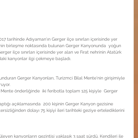
017 tarihinde Adıyaman'ın Gerger ilçe sınırları içerisinde yer 
hri'nin birleşme noktasında bulunan Gerger Kanyonunda  yoğun 
erger ilçe sınırları içerisinde yer alan ve Fırat nehrinin Atatürk 
ndaki kanyonlar ilgi çekmeye başladı.
nduran Gerger Kanyonları, Turizmci Bilal Mente'nin girişimiyle 
uyor. 
l Mente önderliğinde  iki feribotla toplam 125 kişiyle  Gerger 
yaptığı açıklamasında  200 kişinin Gerger Kanyon gezisine 
rsizliğinden dolayı 75 kişiyi ileri tarihteki geziye ertelediklerini 
leyen kanyonların gezintisi yaklaşık 3 saat sürdü. Kendileri ile 