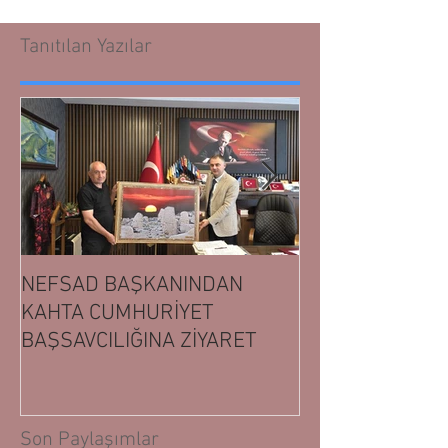
Tanıtılan Yazılar
NEFSAD BAŞKANINDAN
NEFSAD BAŞK
KAHTA CUMHURİYET
ADIYAMAN CUM
BAŞSAVCILIĞINA ZİYARET
BAŞSAVCILIĞIN
Son Paylaşımlar