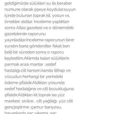
geldiğimizde sülükleri su ile beraber 
numune olarak şişeye koydular.suyun 
içinde bulunan toprak kil, yosun vs. 
örnekler aldılar. İnceleme yaptıktan 
sonra Atlas gazetesi ve o dönemdeki 
gazetelerde raporunu 
yayınladılar.İnceleme raporunun birer 
suratını bana gönderdiler fakat ben 
belli bir süreden sonra o raporu 
kaybettim.Aklımda kalan sülüklerin 
parmak arası mantar ,sedef 
hastalığı,cilt kanseri,kanda iltihap ve 
vücudun herhangi bir yerindeki 
ödeme şifalıdır.Aldıkları yosunda 
sedef hastalığına ve cilt bozukluğuna 
şifalıdır.Aldıkları kil toprak ise yüz 
maskesi ,sivilce , cilt yağlılığı, yüz cilti 
gençleştirme ,çamur banyosu, 
bayanlarda saç yıkama ,saç 