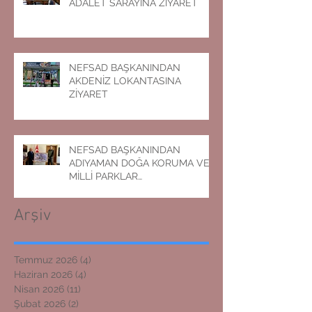
ADALET SARAYINA ZİYARET
NEFSAD BAŞKANINDAN
AKDENİZ LOKANTASINA
ZİYARET
NEFSAD BAŞKANINDAN
ADIYAMAN DOĞA KORUMA VE
MİLLİ PARKLAR
MÜDÜRLÜĞÜNE ZİYARET
Arşiv
Temmuz 2026
(4)
4 yazı
Haziran 2026
(4)
4 yazı
Nisan 2026
(11)
11 yazı
Şubat 2026
(2)
2 yazı