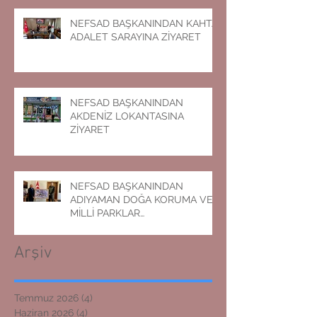
NEFSAD BAŞKANINDAN KAHTA
ADALET SARAYINA ZİYARET
NEFSAD BAŞKANINDAN
AKDENİZ LOKANTASINA
ZİYARET
NEFSAD BAŞKANINDAN
ADIYAMAN DOĞA KORUMA VE
MİLLİ PARKLAR
MÜDÜRLÜĞÜNE ZİYARET
Arşiv
Temmuz 2026
(4)
4 yazı
Haziran 2026
(4)
4 yazı