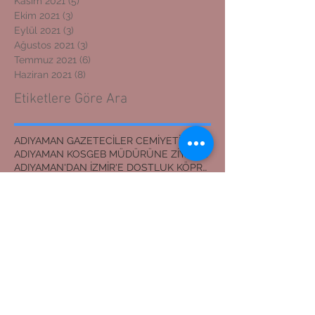
Kasım 2021
(5)
5 yazı
Ekim 2021
(3)
3 yazı
Eylül 2021
(3)
3 yazı
Ağustos 2021
(3)
3 yazı
Temmuz 2021
(6)
6 yazı
Haziran 2021
(8)
8 yazı
Etiketlere Göre Ara
ADIYAMAN GAZETECİLER CEMİYETİ BAŞKANI
ADIYAMAN KOSGEB MÜDÜRÜNE ZİYARET
ADIYAMAN'DAN İZMİR'E DOSTLUK KÖPRÜSÜ
ADIYAMANLILAR VAKFI
ADIYAMANLILAR VAKFININ ADIYAMAN ŞUBESİ YENİ BAŞKAN
ADIYAMANLILAR VAKFININ YENİ BAŞKANI
Adıyaman'dan İzmir'e Dostluk Köprüsü
Bilal Mente
Burhan akyılmaz
BİLAL MENTE
ERZİN İLÇE JANDARMA KOMUTANI
EVLİLİK TEKLİFİ
Erasmus öğrencileri Nemrut Dağı Milli Parkında
Eşref ÇAKAR
GERGER KANYONU
Gaziantep
HAYDARAN İÇME SUYU projesi
KANLI AY TUTULMASI