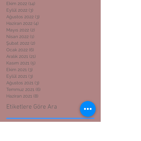
Ekim 2022
(14)
14 yazı
Eylül 2022
(3)
3 yazı
Ağustos 2022
(3)
3 yazı
Haziran 2022
(4)
4 yazı
Mayıs 2022
(2)
2 yazı
Nisan 2022
(1)
1 yazı
Şubat 2022
(2)
2 yazı
Ocak 2022
(6)
6 yazı
Aralık 2021
(21)
21 yazı
Kasım 2021
(5)
5 yazı
Ekim 2021
(3)
3 yazı
Eylül 2021
(3)
3 yazı
Ağustos 2021
(3)
3 yazı
Temmuz 2021
(6)
6 yazı
Haziran 2021
(8)
8 yazı
Etiketlere Göre Ara
ADIYAMAN GAZETECİLER CEMİYETİ BAŞKANI
ADIYAMAN KOSGEB MÜDÜRÜNE ZİYARET
ADIYAMAN'DAN İZMİR'E DOSTLUK KÖPRÜSÜ