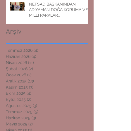
NEFSAD BAŞKANINDAN
ADIYAMAN DOĞA KORUMA VE
MİLLİ PARKLAR
MÜDÜRLÜĞÜNE ZİYARET
Arşiv
Temmuz 2026
(4)
4 yazı
Haziran 2026
(4)
4 yazı
Nisan 2026
(11)
11 yazı
Şubat 2026
(2)
2 yazı
Ocak 2026
(2)
2 yazı
Aralık 2025
(13)
13 yazı
Kasım 2025
(3)
3 yazı
Ekim 2025
(4)
4 yazı
Eylül 2025
(2)
2 yazı
Ağustos 2025
(3)
3 yazı
Temmuz 2025
(5)
5 yazı
Haziran 2025
(3)
3 yazı
Mayıs 2025
(2)
2 yazı
Nisan 2025
(1)
1 yazı