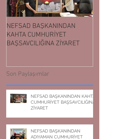
NEFSAD BAŞKANINDAN
NEFSAD BAŞK
KAHTA CUMHURİYET
ADIYAMAN CUM
BAŞSAVCILIĞINA ZİYARET
BAŞSAVCILIĞIN
Son Paylaşımlar
NEFSAD BAŞKANINDAN KAHTA
CUMHURİYET BAŞSAVCILIĞINA
ZİYARET
NEFSAD BAŞKANINDAN
ADIYAMAN CUMHURİYET