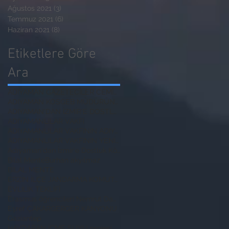
Ağustos 2021
(3)
3 yazı
Temmuz 2021
(6)
6 yazı
Haziran 2021
(8)
8 yazı
Etiketlere Göre
Ara
ADIYAMAN GAZETECİLER CEMİYETİ BAŞKANI
ADIYAMAN KOSGEB MÜDÜRÜNE ZİYARET
ADIYAMAN'DAN İZMİR'E DOSTLUK KÖPRÜSÜ
ADIYAMANLILAR VAKFI
ADIYAMANLILAR VAKFININ ADIYAMAN ŞUBESİ YENİ BAŞKAN
ADIYAMANLILAR VAKFININ YENİ BAŞKANI
Adıyaman'dan İzmir'e Dostluk Köprüsü
Bilal Mente
Burhan akyılmaz
BİLAL MENTE
ERZİN İLÇE JANDARMA KOMUTANI
EVLİLİK TEKLİFİ
Erasmus öğrencileri Nemrut Dağı Milli Parkında
Eşref ÇAKAR
GERGER KANYONU
Gaziantep
HAYDARAN İÇME SUYU projesi