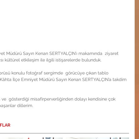
yet Müdürü Sayın Kenan SERTYALÇIN’ı makamında  ziyaret 
 kültürel etkileşim ile ilgili istişarelerde bulunduk.
rüsü konulu fotoğraf sergimde  görücüye çıkan tablo 
ni Kâhta İlçe Emniyet Müdürü Sayın Kenan SERTYALÇIN’a takdim 
ve  gösterdiği misafirperverliğinden dolayı kendisine çok 
şarılar dillerim. 
AFLAR