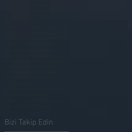
KANLI AY TUTULMASI
Kahta İlçe Jandarma Komutanı
Lütfü başli
Metin ESEN
NEMRUT DAĞI
NEMRUT DAĞINDA EVLİLİK TEKLİFİ
NEMRUT DAĞINDA FLAŞLAR PATLADI
NEMRUT DAĞINDA KAYAK KEYFİ
NEMRUT DAĞINDA İFTAR
Osmaniye Vali Yardımcısı
Saadet Partisi Kahta Belediye Başkan Adayı İbrahim
Selim Tıraş
Türkiye Gençlik Vakfı
derviş mente
kahta belediye
kahta haber
kahta son dakika
mahmut demirtaş
mente
mustafa mente
İLÇE JANDARMA KOMUTANLIĞINA ZİYARET
İbrahim Yusuf Turanlı
İbrahim Yusuf Turanlı Projeleri
İpek yoku kalkınma ajansı
Bizi Takip Edin