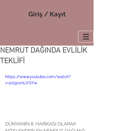
Giriş / Kayıt
NEMRUT DAĞINDA EVLİLİK
TEKLİFİ
https://www.youtube.com/watch?
v=p0gvznLVGYw
DÜNYANIN 8. HARİKASI OLARAK 
NİTELENDİRİLEN NEMRUT DAĞI M.Ö 