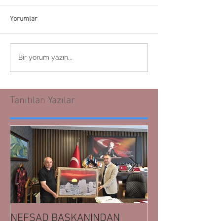
Yorumlar
Bir yorum yazın...
Tanıtılan Yazılar
NEFSAD BAŞKANINDAN
NEFSAD BAŞK