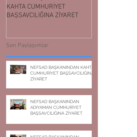
KAHTA CUMHURİYET
ADIYAMAN CUM
BAŞSAVCILIĞINA ZİYARET
BAŞSAVCILIĞIN
Son Paylaşımlar
NEFSAD BAŞKANINDAN KAHTA
CUMHURİYET BAŞSAVCILIĞINA
ZİYARET
NEFSAD BAŞKANINDAN
ADIYAMAN CUMHURİYET
BAŞSAVCILIĞINA ZİYARET