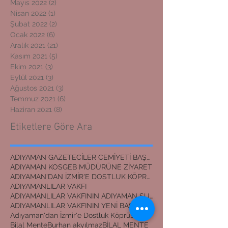
Mayıs 2022
(2)
2 yazı
Nisan 2022
(1)
1 yazı
Şubat 2022
(2)
2 yazı
Ocak 2022
(6)
6 yazı
Aralık 2021
(21)
21 yazı
Kasım 2021
(5)
5 yazı
Ekim 2021
(3)
3 yazı
Eylül 2021
(3)
3 yazı
Ağustos 2021
(3)
3 yazı
Temmuz 2021
(6)
6 yazı
Haziran 2021
(8)
8 yazı
Etiketlere Göre Ara
ADIYAMAN GAZETECİLER CEMİYETİ BAŞKANI
ADIYAMAN KOSGEB MÜDÜRÜNE ZİYARET
ADIYAMAN'DAN İZMİR'E DOSTLUK KÖPRÜSÜ
ADIYAMANLILAR VAKFI
ADIYAMANLILAR VAKFININ ADIYAMAN ŞUBESİ YENİ BAŞKAN
ADIYAMANLILAR VAKFININ YENİ BAŞKANI
Adıyaman'dan İzmir'e Dostluk Köprüsü
Bilal Mente
Burhan akyılmaz
BİLAL MENTE