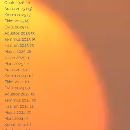
Ocak 2026
(2)
2 yazı
Aralık 2025
(13)
13 yazı
Kasım 2025
(3)
3 yazı
Ekim 2025
(4)
4 yazı
Eylül 2025
(2)
2 yazı
Ağustos 2025
(3)
3 yazı
Temmuz 2025
(5)
5 yazı
Haziran 2025
(3)
3 yazı
Mayıs 2025
(2)
2 yazı
Nisan 2025
(1)
1 yazı
Mart 2025
(2)
2 yazı
Aralık 2024
(2)
2 yazı
Kasım 2024
(12)
12 yazı
Ekim 2024
(1)
1 yazı
Eylül 2024
(5)
5 yazı
Ağustos 2024
(3)
3 yazı
Temmuz 2024
(3)
3 yazı
Haziran 2024
(4)
4 yazı
Mayıs 2024
(5)
5 yazı
Mart 2024
(2)
2 yazı
Şubat 2024
(1)
1 yazı