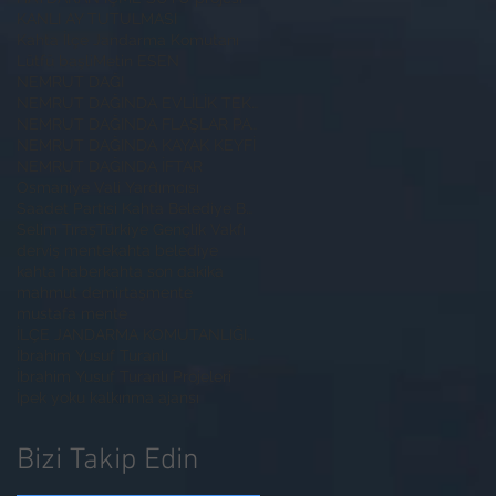
KANLI AY TUTULMASI
Kahta İlçe Jandarma Komutanı
Lütfü başli
Metin ESEN
NEMRUT DAĞI
NEMRUT DAĞINDA EVLİLİK TEKLİFİ
NEMRUT DAĞINDA FLAŞLAR PATLADI
NEMRUT DAĞINDA KAYAK KEYFİ
NEMRUT DAĞINDA İFTAR
Osmaniye Vali Yardımcısı
Saadet Partisi Kahta Belediye Başkan Adayı İbrahim
Selim Tıraş
Türkiye Gençlik Vakfı
derviş mente
kahta belediye
kahta haber
kahta son dakika
mahmut demirtaş
mente
mustafa mente
İLÇE JANDARMA KOMUTANLIĞINA ZİYARET
İbrahim Yusuf Turanlı
İbrahim Yusuf Turanlı Projeleri
İpek yoku kalkınma ajansı
Bizi Takip Edin