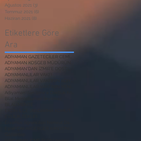
Ağustos 2021
(3)
3 yazı
Temmuz 2021
(6)
6 yazı
Haziran 2021
(8)
8 yazı
Etiketlere Göre
Ara
ADIYAMAN GAZETECİLER CEMİYETİ BAŞKANI
ADIYAMAN KOSGEB MÜDÜRÜNE ZİYARET
ADIYAMAN'DAN İZMİR'E DOSTLUK KÖPRÜSÜ
ADIYAMANLILAR VAKFI
ADIYAMANLILAR VAKFININ ADIYAMAN ŞUBESİ YENİ BAŞKAN
ADIYAMANLILAR VAKFININ YENİ BAŞKANI
Adıyaman'dan İzmir'e Dostluk Köprüsü
Bilal Mente
Burhan akyılmaz
BİLAL MENTE
ERZİN İLÇE JANDARMA KOMUTANI
EVLİLİK TEKLİFİ
Erasmus öğrencileri Nemrut Dağı Milli Parkında
Eşref ÇAKAR
GERGER KANYONU
Gaziantep
HAYDARAN İÇME SUYU projesi