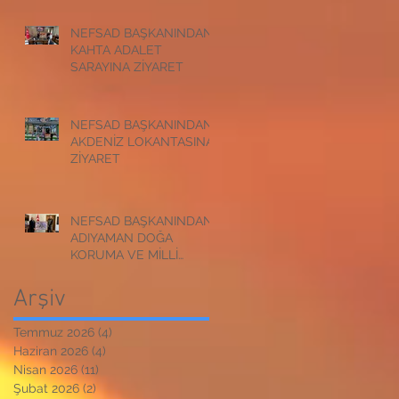
NEFSAD BAŞKANINDAN
KAHTA ADALET
SARAYINA ZİYARET
NEFSAD BAŞKANINDAN
AKDENİZ LOKANTASINA
ZİYARET
NEFSAD BAŞKANINDAN
ADIYAMAN DOĞA
KORUMA VE MİLLİ
PARKLAR
MÜDÜRLÜĞÜNE
Arşiv
ZİYARET
Temmuz 2026
(4)
4 yazı
Haziran 2026
(4)
4 yazı
Nisan 2026
(11)
11 yazı
Şubat 2026
(2)
2 yazı