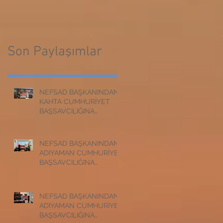
CUMHURİYET
BAŞSAVCILIĞINA
BAŞSAVCILIĞINA
ZİYARET
ZİYARET
Son Paylaşımlar
NEFSAD BAŞKANINDAN
KAHTA CUMHURİYET
BAŞSAVCILIĞINA
ZİYARET
NEFSAD BAŞKANINDAN
ADIYAMAN CUMHURİYET
BAŞSAVCILIĞINA
ZİYARET
NEFSAD BAŞKANINDAN
ADIYAMAN CUMHURİYET
BAŞSAVCILIĞINA