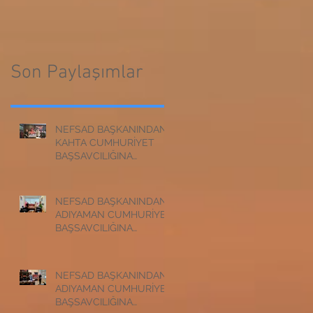
CUMHURİYET
BAŞSAVCILIĞINA
BAŞSAVCILIĞINA
ZİYARET
ZİYARET
Son Paylaşımlar
NEFSAD BAŞKANINDAN
KAHTA CUMHURİYET
BAŞSAVCILIĞINA
ZİYARET
NEFSAD BAŞKANINDAN
ADIYAMAN CUMHURİYET
BAŞSAVCILIĞINA
ZİYARET
NEFSAD BAŞKANINDAN
ADIYAMAN CUMHURİYET
BAŞSAVCILIĞINA