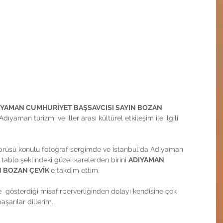
IYAMAN CUMHURİYET BAŞSAVCISI SAYIN BOZAN 
ıyaman turizmi ve iller arası kültürel etkileşim ile ilgili 
prüsü konulu fotoğraf sergimde ve İstanbul'da Adıyaman 
tablo şeklindeki güzel karelerden birini 
ADIYAMAN 
N BOZAN ÇEVİK
'e takdim ettim.
  gösterdiği misafirperverliğinden dolayı kendisine çok 
şarılar dillerim. 