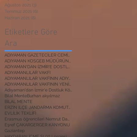
Ağustos 2021
(3)
3 yazı
Temmuz 2021
(6)
6 yazı
Haziran 2021
(8)
8 yazı
Etiketlere Göre
Ara
ADIYAMAN GAZETECİLER CEMİYETİ BAŞKANI
ADIYAMAN KOSGEB MÜDÜRÜNE ZİYARET
ADIYAMAN'DAN İZMİR'E DOSTLUK KÖPRÜSÜ
ADIYAMANLILAR VAKFI
ADIYAMANLILAR VAKFININ ADIYAMAN ŞUBESİ YENİ BAŞKAN
ADIYAMANLILAR VAKFININ YENİ BAŞKANI
Adıyaman'dan İzmir'e Dostluk Köprüsü
Bilal Mente
Burhan akyılmaz
BİLAL MENTE
ERZİN İLÇE JANDARMA KOMUTANI
EVLİLİK TEKLİFİ
Erasmus öğrencileri Nemrut Dağı Milli Parkında
Eşref ÇAKAR
GERGER KANYONU
Gaziantep
HAYDARAN İÇME SUYU projesi