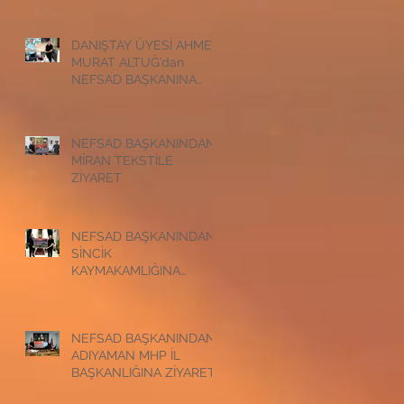
ZİYARET
DANIŞTAY ÜYESİ AHMET
MURAT ALTUĞ’dan
NEFSAD BAŞKANINA
ZİYARET
NEFSAD BAŞKANINDAN
MİRAN TEKSTİLE
ZİYARET
NEFSAD BAŞKANINDAN
SİNCİK
KAYMAKAMLIĞINA
ZİYARET
NEFSAD BAŞKANINDAN
ADIYAMAN MHP İL
BAŞKANLIĞINA ZİYARET