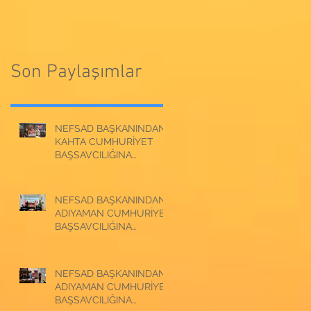
CUMHURİYET
BAŞSAVCILIĞINA
BAŞSAVCILIĞINA
ZİYARET
ZİYARET
Son Paylaşımlar
NEFSAD BAŞKANINDAN
KAHTA CUMHURİYET
BAŞSAVCILIĞINA
ZİYARET
NEFSAD BAŞKANINDAN
ADIYAMAN CUMHURİYET
BAŞSAVCILIĞINA
ZİYARET
NEFSAD BAŞKANINDAN
ADIYAMAN CUMHURİYET
BAŞSAVCILIĞINA