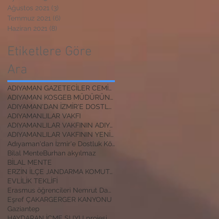
Ağustos 2021
(3)
3 yazı
Temmuz 2021
(6)
6 yazı
Haziran 2021
(8)
8 yazı
Etiketlere Göre
Ara
ADIYAMAN GAZETECİLER CEMİYETİ BAŞKANI
ADIYAMAN KOSGEB MÜDÜRÜNE ZİYARET
ADIYAMAN'DAN İZMİR'E DOSTLUK KÖPRÜSÜ
ADIYAMANLILAR VAKFI
ADIYAMANLILAR VAKFININ ADIYAMAN ŞUBESİ YENİ BAŞKAN
ADIYAMANLILAR VAKFININ YENİ BAŞKANI
Adıyaman'dan İzmir'e Dostluk Köprüsü
Bilal Mente
Burhan akyılmaz
BİLAL MENTE
ERZİN İLÇE JANDARMA KOMUTANI
EVLİLİK TEKLİFİ
Erasmus öğrencileri Nemrut Dağı Milli Parkında
Eşref ÇAKAR
GERGER KANYONU
Gaziantep
HAYDARAN İÇME SUYU projesi