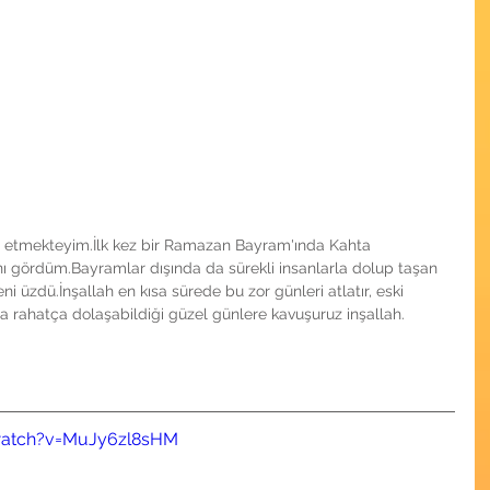
et etmekteyim.İlk kez bir Ramazan Bayram'ında Kahta 
nı gördüm.Bayramlar dışında da sürekli insanlarla dolup taşan 
 üzdü.İnşallah en kısa sürede bu zor günleri atlatır, eski 
da rahatça dolaşabildiği güzel günlere kavuşuruz inşallah.
watch?v=MuJy6zl8sHM