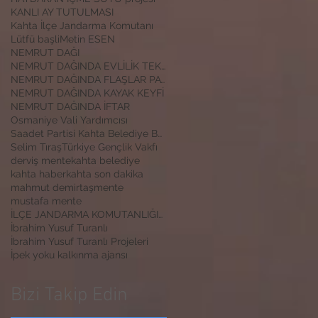
KANLI AY TUTULMASI
Kahta İlçe Jandarma Komutanı
Lütfü başli
Metin ESEN
NEMRUT DAĞI
NEMRUT DAĞINDA EVLİLİK TEKLİFİ
NEMRUT DAĞINDA FLAŞLAR PATLADI
NEMRUT DAĞINDA KAYAK KEYFİ
NEMRUT DAĞINDA İFTAR
Osmaniye Vali Yardımcısı
Saadet Partisi Kahta Belediye Başkan Adayı İbrahim
Selim Tıraş
Türkiye Gençlik Vakfı
derviş mente
kahta belediye
kahta haber
kahta son dakika
mahmut demirtaş
mente
mustafa mente
İLÇE JANDARMA KOMUTANLIĞINA ZİYARET
İbrahim Yusuf Turanlı
İbrahim Yusuf Turanlı Projeleri
İpek yoku kalkınma ajansı
Bizi Takip Edin