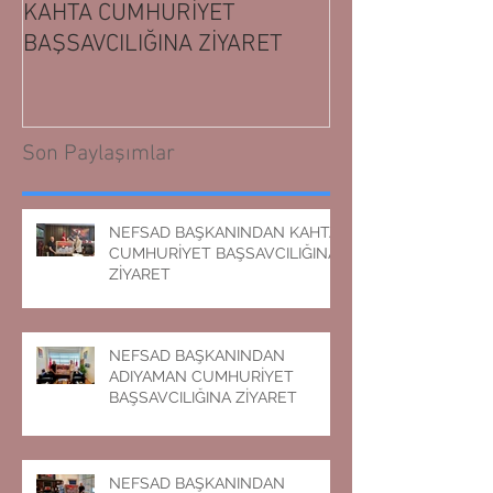
KAHTA CUMHURİYET
ADIYAMAN CUM
BAŞSAVCILIĞINA ZİYARET
BAŞSAVCILIĞIN
Son Paylaşımlar
NEFSAD BAŞKANINDAN KAHTA
CUMHURİYET BAŞSAVCILIĞINA
ZİYARET
NEFSAD BAŞKANINDAN
ADIYAMAN CUMHURİYET
BAŞSAVCILIĞINA ZİYARET
NEFSAD BAŞKANINDAN