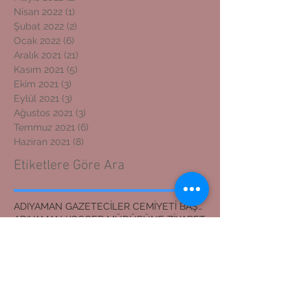
Nisan 2022
(1)
1 yazı
Şubat 2022
(2)
2 yazı
Ocak 2022
(6)
6 yazı
Aralık 2021
(21)
21 yazı
Kasım 2021
(5)
5 yazı
Ekim 2021
(3)
3 yazı
Eylül 2021
(3)
3 yazı
Ağustos 2021
(3)
3 yazı
Temmuz 2021
(6)
6 yazı
Haziran 2021
(8)
8 yazı
Etiketlere Göre Ara
ADIYAMAN GAZETECİLER CEMİYETİ BAŞKANI
ADIYAMAN KOSGEB MÜDÜRÜNE ZİYARET
ADIYAMAN'DAN İZMİR'E DOSTLUK KÖPRÜSÜ
ADIYAMANLILAR VAKFI
ADIYAMANLILAR VAKFININ ADIYAMAN ŞUBESİ YENİ BAŞKAN
ADIYAMANLILAR VAKFININ YENİ BAŞKANI
Adıyaman'dan İzmir'e Dostluk Köprüsü
Bilal Mente
Burhan akyılmaz
BİLAL MENTE