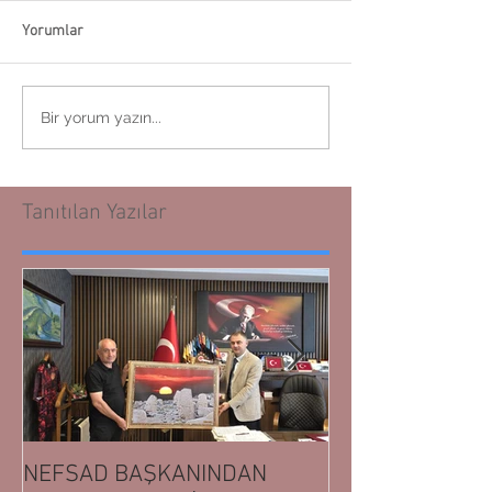
Yorumlar
Bir yorum yazın...
Tanıtılan Yazılar
NEFSAD BAŞKANINDAN
NEFSAD BAŞK