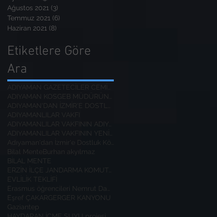
Ağustos 2021
(3)
3 yazı
Temmuz 2021
(6)
6 yazı
Haziran 2021
(8)
8 yazı
Etiketlere Göre
Ara
ADIYAMAN GAZETECİLER CEMİYETİ BAŞKANI
ADIYAMAN KOSGEB MÜDÜRÜNE ZİYARET
ADIYAMAN'DAN İZMİR'E DOSTLUK KÖPRÜSÜ
ADIYAMANLILAR VAKFI
ADIYAMANLILAR VAKFININ ADIYAMAN ŞUBESİ YENİ BAŞKAN
ADIYAMANLILAR VAKFININ YENİ BAŞKANI
Adıyaman'dan İzmir'e Dostluk Köprüsü
Bilal Mente
Burhan akyılmaz
BİLAL MENTE
ERZİN İLÇE JANDARMA KOMUTANI
EVLİLİK TEKLİFİ
Erasmus öğrencileri Nemrut Dağı Milli Parkında
Eşref ÇAKAR
GERGER KANYONU
Gaziantep
HAYDARAN İÇME SUYU projesi