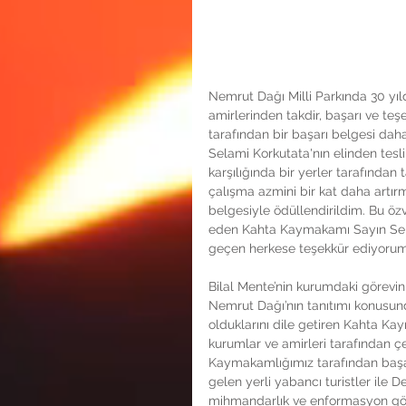
Nemrut Dağı Milli Parkında 30 yıldı
amirlerinden takdir, başarı ve te
tarafından bir başarı belgesi dah
Selami Korkutata'nın elinden tesl
karşılığında bir yerler tarafında
çalışma azmini bir kat daha artı
belgesiyle ödüllendirildim. Bu özv
eden Kahta Kaymakamı Sayın Sela
geçen herkese teşekkür ediyorum
Bilal Mente’nin kurumdaki görevin
Nemrut Dağı’nın tanıtımı konusun
olduklarını dile getiren Kahta K
kurumlar ve amirleri tarafından çe
Kaymakamlığımız tarafından başarı 
gelen yerli yabancı turistler ile 
mihmandarlık ve enformasyon göre