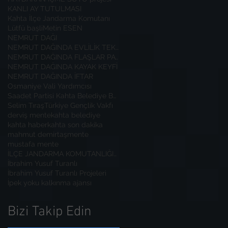
KANLI AY TUTULMASI
Kahta İlçe Jandarma Komutanı
Lütfü başli
Metin ESEN
NEMRUT DAĞI
NEMRUT DAĞINDA EVLİLİK TEKLİFİ
NEMRUT DAĞINDA FLAŞLAR PATLADI
NEMRUT DAĞINDA KAYAK KEYFİ
NEMRUT DAĞINDA İFTAR
Osmaniye Vali Yardımcısı
Saadet Partisi Kahta Belediye Başkan Adayı İbrahim
Selim Tıraş
Türkiye Gençlik Vakfı
derviş mente
kahta belediye
kahta haber
kahta son dakika
mahmut demirtaş
mente
mustafa mente
İLÇE JANDARMA KOMUTANLIĞINA ZİYARET
İbrahim Yusuf Turanlı
İbrahim Yusuf Turanlı Projeleri
İpek yoku kalkınma ajansı
Bizi Takip Edin