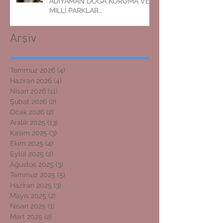
ADIYAMAN DOĞA KORUMA VE
MİLLİ PARKLAR
MÜDÜRLÜĞÜNE ZİYARET
Arşiv
Temmuz 2026
(4)
4 yazı
Haziran 2026
(4)
4 yazı
Nisan 2026
(11)
11 yazı
Şubat 2026
(2)
2 yazı
Ocak 2026
(2)
2 yazı
Aralık 2025
(13)
13 yazı
Kasım 2025
(3)
3 yazı
Ekim 2025
(4)
4 yazı
Eylül 2025
(2)
2 yazı
Ağustos 2025
(3)
3 yazı
Temmuz 2025
(5)
5 yazı
Haziran 2025
(3)
3 yazı
Mayıs 2025
(2)
2 yazı
Nisan 2025
(1)
1 yazı
Mart 2025
(2)
2 yazı