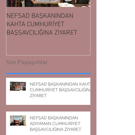
NEFSAD BAŞKANINDAN
NEFSAD BAŞK
KAHTA CUMHURİYET
ADIYAMAN CUM
BAŞSAVCILIĞINA ZİYARET
BAŞSAVCILIĞIN
Son Paylaşımlar
NEFSAD BAŞKANINDAN KAHTA
CUMHURİYET BAŞSAVCILIĞINA
ZİYARET
NEFSAD BAŞKANINDAN
ADIYAMAN CUMHURİYET
BAŞSAVCILIĞINA ZİYARET