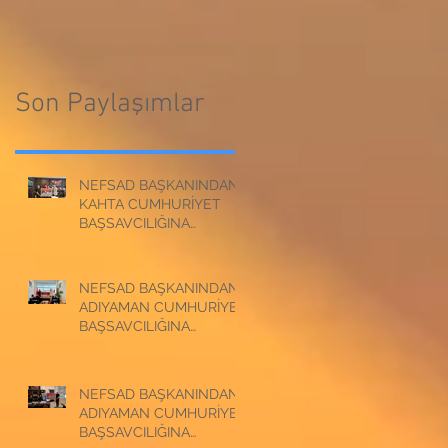
CUMHURİYET
BAŞSAVCILIĞINA
BAŞSAVCILIĞINA
ZİYARET
ZİYARET
Son Paylaşımlar
NEFSAD BAŞKANINDAN
KAHTA CUMHURİYET
BAŞSAVCILIĞINA
ZİYARET
NEFSAD BAŞKANINDAN
ADIYAMAN CUMHURİYET
BAŞSAVCILIĞINA
ZİYARET
NEFSAD BAŞKANINDAN
ADIYAMAN CUMHURİYET
BAŞSAVCILIĞINA