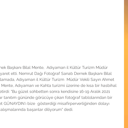
ek Başkanı Bilal Mente,  Adıyaman il Kültür Turizm Müdür 
aret etti. Nemrut Dağı Fotoğraf Sanatı Dernek Başkanı Bilal 
çıklamada, Adıyaman il Kültür Turizm  Müdür Vekili Sayın Ahmet 
Mente, Adıyaman ve Kahta turizmi üzerine de kısa bir hasbihal 
e getirdi: "Bu güzel sohbetten sonra kendisine 16-19 Aralık 2021 
ar tanıtım gününde görücüye çıkan fotoğraf tablolarından bir 
t GÜNAYDIN'ı bize  gösterdiği misafirperverliğinden dolayı 
çalışmalarında başarılar diliyorum" dedi.