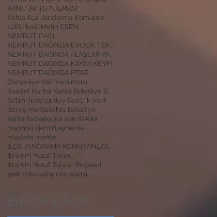
KANLI AY TUTULMASI
Kahta İlçe Jandarma Komutanı
Lütfü başli
Metin ESEN
NEMRUT DAĞI
NEMRUT DAĞINDA EVLİLİK TEKLİFİ
NEMRUT DAĞINDA FLAŞLAR PATLADI
NEMRUT DAĞINDA KAYAK KEYFİ
NEMRUT DAĞINDA İFTAR
Osmaniye Vali Yardımcısı
Saadet Partisi Kahta Belediye Başkan Adayı İbrahim
Selim Tıraş
Türkiye Gençlik Vakfı
derviş mente
kahta belediye
kahta haber
kahta son dakika
mahmut demirtaş
mente
mustafa mente
İLÇE JANDARMA KOMUTANLIĞINA ZİYARET
İbrahim Yusuf Turanlı
İbrahim Yusuf Turanlı Projeleri
İpek yoku kalkınma ajansı
Bizi Takip Edin