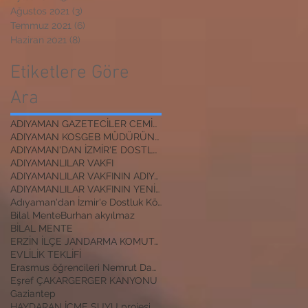
Ağustos 2021
(3)
3 yazı
Temmuz 2021
(6)
6 yazı
Haziran 2021
(8)
8 yazı
Etiketlere Göre
Ara
ADIYAMAN GAZETECİLER CEMİYETİ BAŞKANI
ADIYAMAN KOSGEB MÜDÜRÜNE ZİYARET
ADIYAMAN'DAN İZMİR'E DOSTLUK KÖPRÜSÜ
ADIYAMANLILAR VAKFI
ADIYAMANLILAR VAKFININ ADIYAMAN ŞUBESİ YENİ BAŞKAN
ADIYAMANLILAR VAKFININ YENİ BAŞKANI
Adıyaman'dan İzmir'e Dostluk Köprüsü
Bilal Mente
Burhan akyılmaz
BİLAL MENTE
ERZİN İLÇE JANDARMA KOMUTANI
EVLİLİK TEKLİFİ
Erasmus öğrencileri Nemrut Dağı Milli Parkında
Eşref ÇAKAR
GERGER KANYONU
Gaziantep
HAYDARAN İÇME SUYU projesi