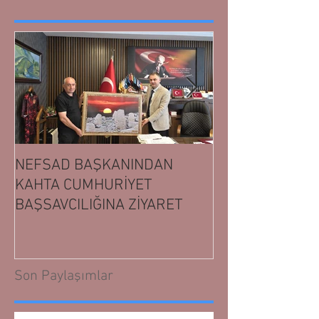
NEFSAD BAŞKANINDAN
NEFSAD BAŞK
KAHTA CUMHURİYET
ADIYAMAN CUM
BAŞSAVCILIĞINA ZİYARET
BAŞSAVCILIĞIN
Son Paylaşımlar