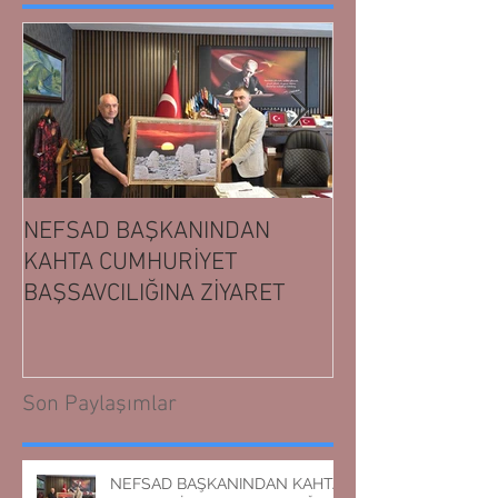
NEFSAD BAŞKANINDAN
NEFSAD BAŞK
KAHTA CUMHURİYET
ADIYAMAN CUM
BAŞSAVCILIĞINA ZİYARET
BAŞSAVCILIĞIN
Son Paylaşımlar
NEFSAD BAŞKANINDAN KAHTA