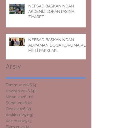
NEFSAD BAŞKANINDAN
AKDENİZ LOKANTASINA
ZİYARET
NEFSAD BAŞKANINDAN
ADIYAMAN DOĞA KORUMA VE
MİLLİ PARKLAR
MÜDÜRLÜĞÜNE ZİYARET
Arşiv
Temmuz 2026
(4)
4 yazı
Haziran 2026
(4)
4 yazı
Nisan 2026
(11)
11 yazı
Şubat 2026
(2)
2 yazı
Ocak 2026
(2)
2 yazı
Aralık 2025
(13)
13 yazı
Kasım 2025
(3)
3 yazı
Ekim 2025
(4)
4 yazı