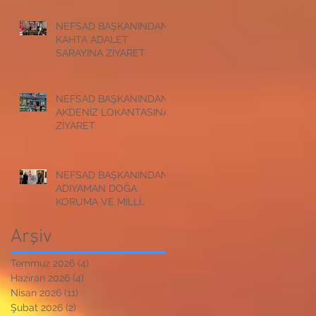
NEFSAD BAŞKANINDAN
KAHTA ADALET
SARAYINA ZİYARET
NEFSAD BAŞKANINDAN
AKDENİZ LOKANTASINA
ZİYARET
NEFSAD BAŞKANINDAN
ADIYAMAN DOĞA
KORUMA VE MİLLİ
PARKLAR
MÜDÜRLÜĞÜNE
Arşiv
ZİYARET
Temmuz 2026
(4)
4 yazı
Haziran 2026
(4)
4 yazı
Nisan 2026
(11)
11 yazı
Şubat 2026
(2)
2 yazı