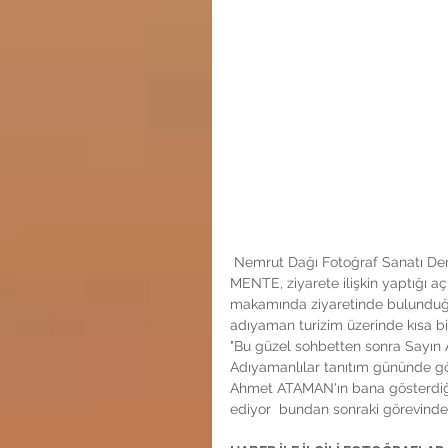
 Nemrut Dağı Fotoğraf Sanatı Dernek Başkanı Bilal Mente,  Antakya  adliyesine ziyaret etti. 
MENTE, ziyarete ilişkin yaptığı
makamında ziyaretinde bulunduğ
adıyaman turizim üzerinde kısa bir 
"Bu güzel sohbetten sonra Sayın
Adıyamanlılar tanıtım gününde gö
Ahmet ATAMAN'ın bana gösterdiği 
ediyor  bundan sonraki görevinde 