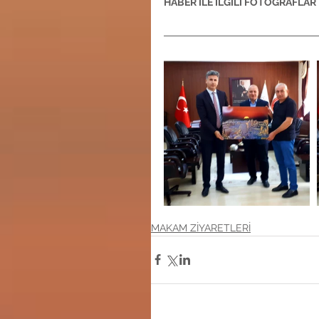
HABER İLE İLGİLİ FOTOĞRAFLAR
MAKAM ZİYARETLERİ