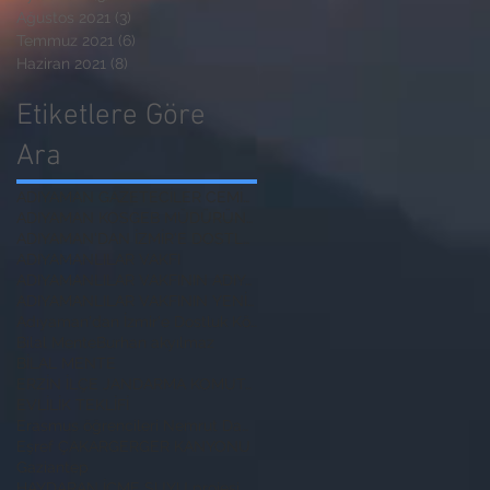
Ağustos 2021
(3)
3 yazı
Temmuz 2021
(6)
6 yazı
Haziran 2021
(8)
8 yazı
Etiketlere Göre
Ara
ADIYAMAN GAZETECİLER CEMİYETİ BAŞKANI
ADIYAMAN KOSGEB MÜDÜRÜNE ZİYARET
ADIYAMAN'DAN İZMİR'E DOSTLUK KÖPRÜSÜ
ADIYAMANLILAR VAKFI
ADIYAMANLILAR VAKFININ ADIYAMAN ŞUBESİ YENİ BAŞKAN
ADIYAMANLILAR VAKFININ YENİ BAŞKANI
Adıyaman'dan İzmir'e Dostluk Köprüsü
Bilal Mente
Burhan akyılmaz
BİLAL MENTE
ERZİN İLÇE JANDARMA KOMUTANI
EVLİLİK TEKLİFİ
Erasmus öğrencileri Nemrut Dağı Milli Parkında
Eşref ÇAKAR
GERGER KANYONU
Gaziantep
HAYDARAN İÇME SUYU projesi