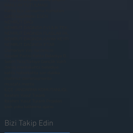
KANLI AY TUTULMASI
Kahta İlçe Jandarma Komutanı
Lütfü başli
Metin ESEN
NEMRUT DAĞI
NEMRUT DAĞINDA EVLİLİK TEKLİFİ
NEMRUT DAĞINDA FLAŞLAR PATLADI
NEMRUT DAĞINDA KAYAK KEYFİ
NEMRUT DAĞINDA İFTAR
Osmaniye Vali Yardımcısı
Saadet Partisi Kahta Belediye Başkan Adayı İbrahim
Selim Tıraş
Türkiye Gençlik Vakfı
derviş mente
kahta belediye
kahta haber
kahta son dakika
mahmut demirtaş
mente
mustafa mente
İLÇE JANDARMA KOMUTANLIĞINA ZİYARET
İbrahim Yusuf Turanlı
İbrahim Yusuf Turanlı Projeleri
İpek yoku kalkınma ajansı
Bizi Takip Edin