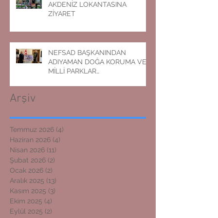
AKDENİZ LOKANTASINA
ZİYARET
NEFSAD BAŞKANINDAN
ADIYAMAN DOĞA KORUMA VE
MİLLİ PARKLAR
MÜDÜRLÜĞÜNE ZİYARET
Arşiv
Temmuz 2026
(4)
4 yazı
Haziran 2026
(4)
4 yazı
Nisan 2026
(11)
11 yazı
Şubat 2026
(2)
2 yazı
Ocak 2026
(2)
2 yazı
Aralık 2025
(13)
13 yazı
Kasım 2025
(3)
3 yazı
Ekim 2025
(4)
4 yazı
Eylül 2025
(2)
2 yazı