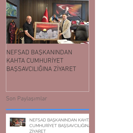
NEFSAD BAŞKANINDAN
NEFSAD BAŞK
KAHTA CUMHURİYET
ADIYAMAN CUM
BAŞSAVCILIĞINA ZİYARET
BAŞSAVCILIĞIN
Son Paylaşımlar
NEFSAD BAŞKANINDAN KAHTA
CUMHURİYET BAŞSAVCILIĞINA
ZİYARET