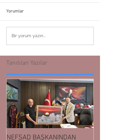
Yorumlar
Bir yorum yazın...
Tanıtılan Yazılar
NEFSAD BAŞKANINDAN
NEFSAD BAŞK