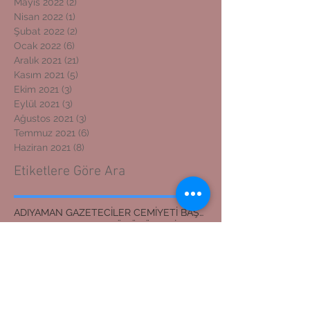
Mayıs 2022
(2)
2 yazı
Nisan 2022
(1)
1 yazı
Şubat 2022
(2)
2 yazı
Ocak 2022
(6)
6 yazı
Aralık 2021
(21)
21 yazı
Kasım 2021
(5)
5 yazı
Ekim 2021
(3)
3 yazı
Eylül 2021
(3)
3 yazı
Ağustos 2021
(3)
3 yazı
Temmuz 2021
(6)
6 yazı
Haziran 2021
(8)
8 yazı
Etiketlere Göre Ara
ADIYAMAN GAZETECİLER CEMİYETİ BAŞKANI
ADIYAMAN KOSGEB MÜDÜRÜNE ZİYARET
ADIYAMAN'DAN İZMİR'E DOSTLUK KÖPRÜSÜ
ADIYAMANLILAR VAKFI
ADIYAMANLILAR VAKFININ ADIYAMAN ŞUBESİ YENİ BAŞKAN
ADIYAMANLILAR VAKFININ YENİ BAŞKANI
Adıyaman'dan İzmir'e Dostluk Köprüsü
Bilal Mente
Burhan akyılmaz
BİLAL MENTE