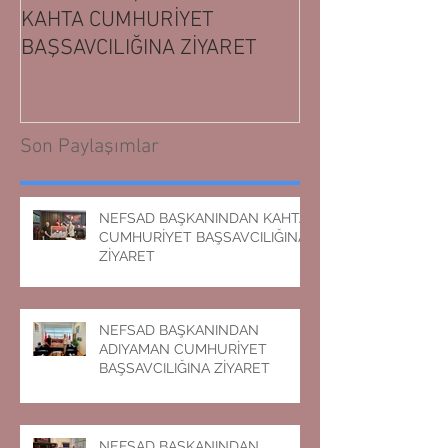
KAHTA CUMHURİYET
ADIYAMAN CUM
BAŞSAVCILIĞINA ZİYARET
BAŞSAVCILIĞIN
Son Paylaşımlar
NEFSAD BAŞKANINDAN KAHTA
CUMHURİYET BAŞSAVCILIĞINA
ZİYARET
NEFSAD BAŞKANINDAN
ADIYAMAN CUMHURİYET
BAŞSAVCILIĞINA ZİYARET
NEFSAD BAŞKANINDAN