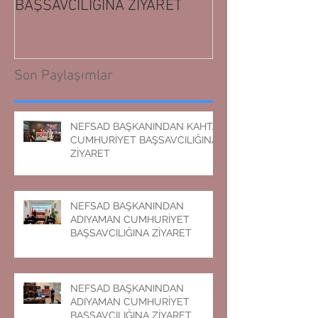
BAŞSAVCILIĞINA ZİYARET
BAŞSAVCILIĞIN
Son Paylaşımlar
NEFSAD BAŞKANINDAN KAHTA
CUMHURİYET BAŞSAVCILIĞINA
ZİYARET
NEFSAD BAŞKANINDAN
ADIYAMAN CUMHURİYET
BAŞSAVCILIĞINA ZİYARET
NEFSAD BAŞKANINDAN
ADIYAMAN CUMHURİYET
BAŞSAVCILIĞINA ZİYARET