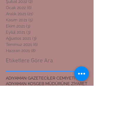
Şubat 2022
(2)
2 yazı
Ocak 2022
(6)
6 yazı
Aralık 2021
(21)
21 yazı
Kasım 2021
(5)
5 yazı
Ekim 2021
(3)
3 yazı
Eylül 2021
(3)
3 yazı
Ağustos 2021
(3)
3 yazı
Temmuz 2021
(6)
6 yazı
Haziran 2021
(8)
8 yazı
Etiketlere Göre Ara
ADIYAMAN GAZETECİLER CEMİYETİ BAŞKANI
ADIYAMAN KOSGEB MÜDÜRÜNE ZİYARET
ADIYAMAN'DAN İZMİR'E DOSTLUK KÖPRÜSÜ
ADIYAMANLILAR VAKFI
ADIYAMANLILAR VAKFININ ADIYAMAN ŞUBESİ YENİ BAŞKAN
ADIYAMANLILAR VAKFININ YENİ BAŞKANI
Adıyaman'dan İzmir'e Dostluk Köprüsü
Bilal Mente
Burhan akyılmaz
BİLAL MENTE
ERZİN İLÇE JANDARMA KOMUTANI
EVLİLİK TEKLİFİ