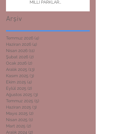
MİLLİ PARKLAR
MÜDÜRLÜĞÜNE ZİYARET
Arşiv
Temmuz 2026
(4)
4 yazı
Haziran 2026
(4)
4 yazı
Nisan 2026
(11)
11 yazı
Şubat 2026
(2)
2 yazı
Ocak 2026
(2)
2 yazı
Aralık 2025
(13)
13 yazı
Kasım 2025
(3)
3 yazı
Ekim 2025
(4)
4 yazı
Eylül 2025
(2)
2 yazı
Ağustos 2025
(3)
3 yazı
Temmuz 2025
(5)
5 yazı
Haziran 2025
(3)
3 yazı
Mayıs 2025
(2)
2 yazı
Nisan 2025
(1)
1 yazı
Mart 2025
(2)
2 yazı
Aralık 2024
(2)
2 yazı