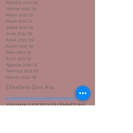
Ağustos 2022
(3)
3 yazı
Haziran 2022
(4)
4 yazı
Mayıs 2022
(2)
2 yazı
Nisan 2022
(1)
1 yazı
Şubat 2022
(2)
2 yazı
Ocak 2022
(6)
6 yazı
Aralık 2021
(21)
21 yazı
Kasım 2021
(5)
5 yazı
Ekim 2021
(3)
3 yazı
Eylül 2021
(3)
3 yazı
Ağustos 2021
(3)
3 yazı
Temmuz 2021
(6)
6 yazı
Haziran 2021
(8)
8 yazı
Etiketlere Göre Ara
ADIYAMAN GAZETECİLER CEMİYETİ BAŞKANI
ADIYAMAN KOSGEB MÜDÜRÜNE ZİYARET
ADIYAMAN'DAN İZMİR'E DOSTLUK KÖPRÜSÜ
ADIYAMANLILAR VAKFI
ADIYAMANLILAR VAKFININ ADIYAMAN ŞUBESİ YENİ BAŞKAN