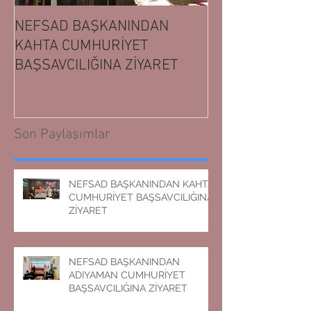
NEFSAD BAŞKANINDAN
NEFSAD BAŞK
KAHTA CUMHURİYET
ADIYAMAN CUM
BAŞSAVCILIĞINA ZİYARET
BAŞSAVCILIĞIN
Son Paylaşımlar
NEFSAD BAŞKANINDAN KAHTA
CUMHURİYET BAŞSAVCILIĞINA
ZİYARET
NEFSAD BAŞKANINDAN
ADIYAMAN CUMHURİYET
BAŞSAVCILIĞINA ZİYARET