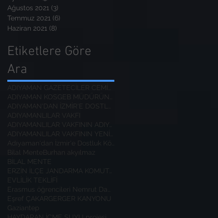
Ağustos 2021
(3)
3 yazı
Temmuz 2021
(6)
6 yazı
Haziran 2021
(8)
8 yazı
Etiketlere Göre
Ara
ADIYAMAN GAZETECİLER CEMİYETİ BAŞKANI
ADIYAMAN KOSGEB MÜDÜRÜNE ZİYARET
ADIYAMAN'DAN İZMİR'E DOSTLUK KÖPRÜSÜ
ADIYAMANLILAR VAKFI
ADIYAMANLILAR VAKFININ ADIYAMAN ŞUBESİ YENİ BAŞKAN
ADIYAMANLILAR VAKFININ YENİ BAŞKANI
Adıyaman'dan İzmir'e Dostluk Köprüsü
Bilal Mente
Burhan akyılmaz
BİLAL MENTE
ERZİN İLÇE JANDARMA KOMUTANI
EVLİLİK TEKLİFİ
Erasmus öğrencileri Nemrut Dağı Milli Parkında
Eşref ÇAKAR
GERGER KANYONU
Gaziantep
HAYDARAN İÇME SUYU projesi