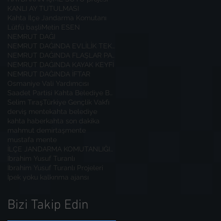
KANLI AY TUTULMASI
Kahta İlçe Jandarma Komutanı
Lütfü başli
Metin ESEN
NEMRUT DAĞI
NEMRUT DAĞINDA EVLİLİK TEKLİFİ
NEMRUT DAĞINDA FLAŞLAR PATLADI
NEMRUT DAĞINDA KAYAK KEYFİ
NEMRUT DAĞINDA İFTAR
Osmaniye Vali Yardımcısı
Saadet Partisi Kahta Belediye Başkan Adayı İbrahim
Selim Tıraş
Türkiye Gençlik Vakfı
derviş mente
kahta belediye
kahta haber
kahta son dakika
mahmut demirtaş
mente
mustafa mente
İLÇE JANDARMA KOMUTANLIĞINA ZİYARET
İbrahim Yusuf Turanlı
İbrahim Yusuf Turanlı Projeleri
İpek yoku kalkınma ajansı
Bizi Takip Edin