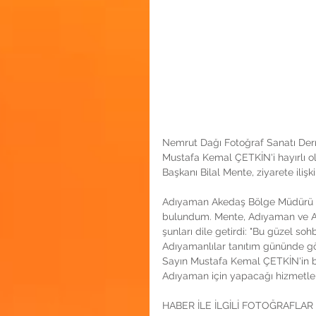
Nemrut Dağı Fotoğraf Sanatı Der
Mustafa Kemal ÇETKİN'i hayırlı o
Başkanı Bilal Mente, ziyarete ilişk
Adıyaman Akedaş Bölge Müdürü Sa
bulundum. Mente, Adıyaman ve Adıy
şunları dile getirdi: "Bu güzel so
Adıyamanlılar tanıtım gününde gör
Sayın Mustafa Kemal ÇETKİN'in ba
Adıyaman için yapacağı hizmetlerd
HABER İLE İLGİLİ FOTOĞRAFLAR