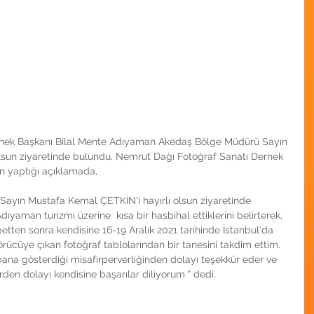
nek Başkanı Bilal Mente Adıyaman Akedaş Bölge Müdürü Sayın 
lsun ziyaretinde bulundu. Nemrut Dağı Fotoğraf Sanatı Dernek 
in yaptığı açıklamada, 
yın Mustafa Kemal ÇETKİN'i hayırlı olsun ziyaretinde 
aman turizmi üzerine  kısa bir hasbihal ettiklerini belirterek, 
hbetten sonra kendisine 16-19 Aralık 2021 tarihinde İstanbul'da 
ücüye çıkan fotoğraf tablolarından bir tanesini takdim ettim. 
na gösterdiği misafirperverliğinden dolayı teşekkür eder ve 
en dolayı kendisine başarılar diliyorum " dedi.