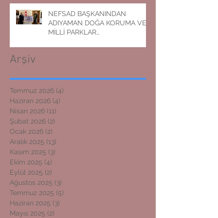
NEFSAD BAŞKANINDAN
ADIYAMAN DOĞA KORUMA VE
MİLLİ PARKLAR
MÜDÜRLÜĞÜNE ZİYARET
Arşiv
Temmuz 2026
(4)
4 yazı
Haziran 2026
(4)
4 yazı
Nisan 2026
(11)
11 yazı
Şubat 2026
(2)
2 yazı
Ocak 2026
(2)
2 yazı
Aralık 2025
(13)
13 yazı
Kasım 2025
(3)
3 yazı
Ekim 2025
(4)
4 yazı
Eylül 2025
(2)
2 yazı
Ağustos 2025
(3)
3 yazı
Temmuz 2025
(5)
5 yazı
Haziran 2025
(3)
3 yazı
Mayıs 2025
(2)
2 yazı