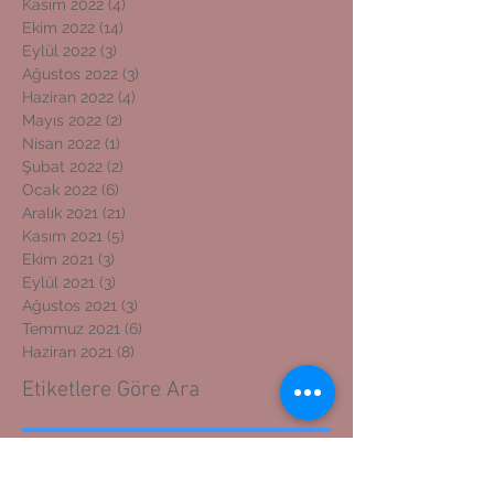
Kasım 2022
(4)
4 yazı
Ekim 2022
(14)
14 yazı
Eylül 2022
(3)
3 yazı
Ağustos 2022
(3)
3 yazı
Haziran 2022
(4)
4 yazı
Mayıs 2022
(2)
2 yazı
Nisan 2022
(1)
1 yazı
Şubat 2022
(2)
2 yazı
Ocak 2022
(6)
6 yazı
Aralık 2021
(21)
21 yazı
Kasım 2021
(5)
5 yazı
Ekim 2021
(3)
3 yazı
Eylül 2021
(3)
3 yazı
Ağustos 2021
(3)
3 yazı
Temmuz 2021
(6)
6 yazı
Haziran 2021
(8)
8 yazı
Etiketlere Göre Ara
ADIYAMAN GAZETECİLER CEMİYETİ BAŞKANI
ADIYAMAN KOSGEB MÜDÜRÜNE ZİYARET