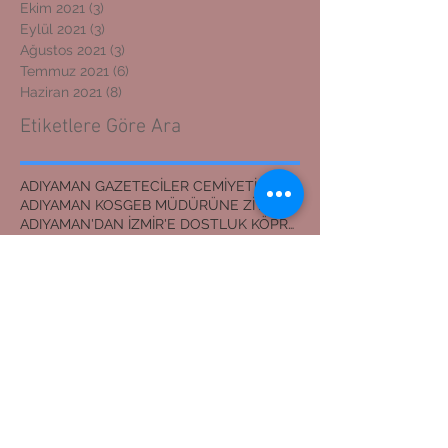
Ekim 2021
(3)
3 yazı
Eylül 2021
(3)
3 yazı
Ağustos 2021
(3)
3 yazı
Temmuz 2021
(6)
6 yazı
Haziran 2021
(8)
8 yazı
Etiketlere Göre Ara
ADIYAMAN GAZETECİLER CEMİYETİ BAŞKANI
ADIYAMAN KOSGEB MÜDÜRÜNE ZİYARET
ADIYAMAN'DAN İZMİR'E DOSTLUK KÖPRÜSÜ
ADIYAMANLILAR VAKFI
ADIYAMANLILAR VAKFININ ADIYAMAN ŞUBESİ YENİ BAŞKAN
ADIYAMANLILAR VAKFININ YENİ BAŞKANI
Adıyaman'dan İzmir'e Dostluk Köprüsü
Bilal Mente
Burhan akyılmaz
BİLAL MENTE
ERZİN İLÇE JANDARMA KOMUTANI
EVLİLİK TEKLİFİ
Erasmus öğrencileri Nemrut Dağı Milli Parkında
Eşref ÇAKAR
GERGER KANYONU
Gaziantep
HAYDARAN İÇME SUYU projesi
KANLI AY TUTULMASI