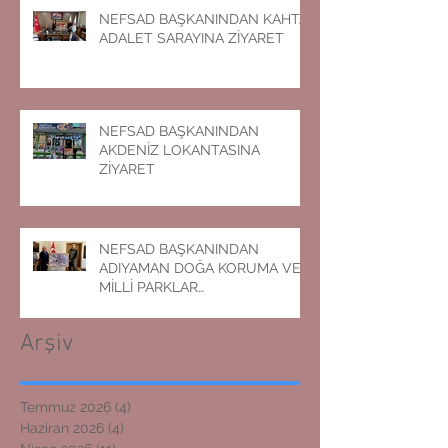
NEFSAD BAŞKANINDAN KAHTA
ADALET SARAYINA ZİYARET
NEFSAD BAŞKANINDAN
AKDENİZ LOKANTASINA
ZİYARET
NEFSAD BAŞKANINDAN
ADIYAMAN DOĞA KORUMA VE
MİLLİ PARKLAR
MÜDÜRLÜĞÜNE ZİYARET
Arşiv
Temmuz 2026
(4)
4 yazı
Haziran 2026
(4)
4 yazı