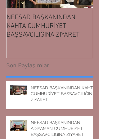
NEFSAD BAŞKANINDAN
NEFSAD BAŞK
KAHTA CUMHURİYET
ADIYAMAN CUM
BAŞSAVCILIĞINA ZİYARET
BAŞSAVCILIĞIN
Son Paylaşımlar
NEFSAD BAŞKANINDAN KAHTA
CUMHURİYET BAŞSAVCILIĞINA
ZİYARET
NEFSAD BAŞKANINDAN
ADIYAMAN CUMHURİYET
BAŞSAVCILIĞINA ZİYARET