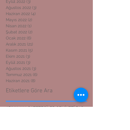
Eylül 2022
(3)
3 yazı
Ağustos 2022
(3)
3 yazı
Haziran 2022
(4)
4 yazı
Mayıs 2022
(2)
2 yazı
Nisan 2022
(1)
1 yazı
Şubat 2022
(2)
2 yazı
Ocak 2022
(6)
6 yazı
Aralık 2021
(21)
21 yazı
Kasım 2021
(5)
5 yazı
Ekim 2021
(3)
3 yazı
Eylül 2021
(3)
3 yazı
Ağustos 2021
(3)
3 yazı
Temmuz 2021
(6)
6 yazı
Haziran 2021
(8)
8 yazı
Etiketlere Göre Ara
ADIYAMAN GAZETECİLER CEMİYETİ BAŞKANI
ADIYAMAN KOSGEB MÜDÜRÜNE ZİYARET
ADIYAMAN'DAN İZMİR'E DOSTLUK KÖPRÜSÜ
ADIYAMANLILAR VAKFI
ADIYAMANLILAR VAKFININ ADIYAMAN ŞUBESİ YENİ BAŞKAN