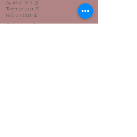
Ağustos 2021
(3)
3 yazı
Temmuz 2021
(6)
6 yazı
Haziran 2021
(8)
8 yazı
Etiketlere Göre Ara
ADIYAMAN GAZETECİLER CEMİYETİ BAŞKANI
ADIYAMAN KOSGEB MÜDÜRÜNE ZİYARET
ADIYAMAN'DAN İZMİR'E DOSTLUK KÖPRÜSÜ
ADIYAMANLILAR VAKFI
ADIYAMANLILAR VAKFININ ADIYAMAN ŞUBESİ YENİ BAŞKAN
ADIYAMANLILAR VAKFININ YENİ BAŞKANI
Adıyaman'dan İzmir'e Dostluk Köprüsü
Bilal Mente
Burhan akyılmaz
BİLAL MENTE
ERZİN İLÇE JANDARMA KOMUTANI
EVLİLİK TEKLİFİ
Erasmus öğrencileri Nemrut Dağı Milli Parkında
Eşref ÇAKAR
GERGER KANYONU
Gaziantep
HAYDARAN İÇME SUYU projesi
KANLI AY TUTULMASI
Kahta İlçe Jandarma Komutanı
Lütfü başli
Metin ESEN
NEMRUT DAĞI
NEMRUT DAĞINDA EVLİLİK TEKLİFİ