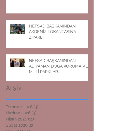
NEFSAD BAŞKANINDAN
AKDENİZ LOKANTASINA
ZİYARET
NEFSAD BAŞKANINDAN
ADIYAMAN DOĞA KORUMA VE
MİLLİ PARKLAR
MÜDÜRLÜĞÜNE ZİYARET
Arşiv
Temmuz 2026
(4)
4 yazı
Haziran 2026
(4)
4 yazı
Nisan 2026
(11)
11 yazı
Şubat 2026
(2)
2 yazı