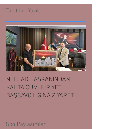
Tanıtılan Yazılar
NEFSAD BAŞKANINDAN
NEFSAD BAŞK
KAHTA CUMHURİYET
ADIYAMAN CUM
BAŞSAVCILIĞINA ZİYARET
BAŞSAVCILIĞIN
Son Paylaşımlar