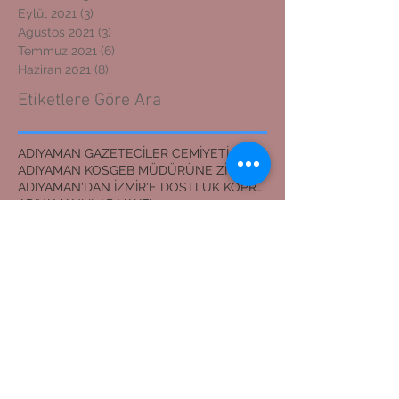
Eylül 2021
(3)
3 yazı
Ağustos 2021
(3)
3 yazı
Temmuz 2021
(6)
6 yazı
Haziran 2021
(8)
8 yazı
Etiketlere Göre Ara
ADIYAMAN GAZETECİLER CEMİYETİ BAŞKANI
ADIYAMAN KOSGEB MÜDÜRÜNE ZİYARET
ADIYAMAN'DAN İZMİR'E DOSTLUK KÖPRÜSÜ
ADIYAMANLILAR VAKFI
ADIYAMANLILAR VAKFININ ADIYAMAN ŞUBESİ YENİ BAŞKAN
ADIYAMANLILAR VAKFININ YENİ BAŞKANI
Adıyaman'dan İzmir'e Dostluk Köprüsü
Bilal Mente
Burhan akyılmaz
BİLAL MENTE
ERZİN İLÇE JANDARMA KOMUTANI
EVLİLİK TEKLİFİ
Erasmus öğrencileri Nemrut Dağı Milli Parkında
Eşref ÇAKAR
GERGER KANYONU
Gaziantep
HAYDARAN İÇME SUYU projesi
KANLI AY TUTULMASI
Kahta İlçe Jandarma Komutanı
Lütfü başli