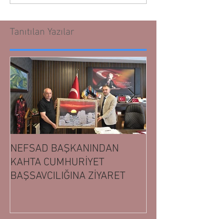
Tanıtılan Yazılar
NEFSAD BAŞKANINDAN
NEFSAD BAŞK
KAHTA CUMHURİYET
ADIYAMAN CUM
BAŞSAVCILIĞINA ZİYARET
BAŞSAVCILIĞIN