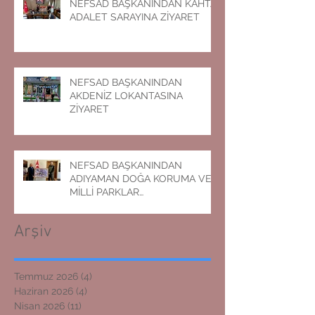
NEFSAD BAŞKANINDAN KAHTA
ADALET SARAYINA ZİYARET
NEFSAD BAŞKANINDAN
AKDENİZ LOKANTASINA
ZİYARET
NEFSAD BAŞKANINDAN
ADIYAMAN DOĞA KORUMA VE
MİLLİ PARKLAR
MÜDÜRLÜĞÜNE ZİYARET
Arşiv
Temmuz 2026
(4)
4 yazı
Haziran 2026
(4)
4 yazı
Nisan 2026
(11)
11 yazı