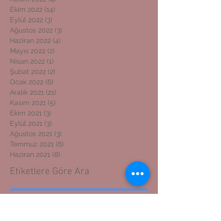
Ekim 2022
(14)
14 yazı
Eylül 2022
(3)
3 yazı
Ağustos 2022
(3)
3 yazı
Haziran 2022
(4)
4 yazı
Mayıs 2022
(2)
2 yazı
Nisan 2022
(1)
1 yazı
Şubat 2022
(2)
2 yazı
Ocak 2022
(6)
6 yazı
Aralık 2021
(21)
21 yazı
Kasım 2021
(5)
5 yazı
Ekim 2021
(3)
3 yazı
Eylül 2021
(3)
3 yazı
Ağustos 2021
(3)
3 yazı
Temmuz 2021
(6)
6 yazı
Haziran 2021
(8)
8 yazı
Etiketlere Göre Ara
ADIYAMAN GAZETECİLER CEMİYETİ BAŞKANI
ADIYAMAN KOSGEB MÜDÜRÜNE ZİYARET
ADIYAMAN'DAN İZMİR'E DOSTLUK KÖPRÜSÜ