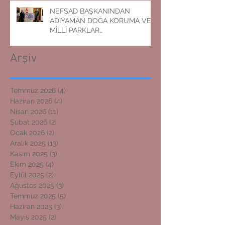
NEFSAD BAŞKANINDAN
ADIYAMAN DOĞA KORUMA VE
MİLLİ PARKLAR
MÜDÜRLÜĞÜNE ZİYARET
Arşiv
Temmuz 2026
(4)
4 yazı
Haziran 2026
(4)
4 yazı
Nisan 2026
(11)
11 yazı
Şubat 2026
(2)
2 yazı
Ocak 2026
(2)
2 yazı
Aralık 2025
(13)
13 yazı
Kasım 2025
(3)
3 yazı
Ekim 2025
(4)
4 yazı
Eylül 2025
(2)
2 yazı
Ağustos 2025
(3)
3 yazı
Temmuz 2025
(5)
5 yazı
Haziran 2025
(3)
3 yazı
Mayıs 2025
(2)
2 yazı