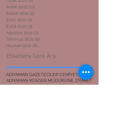
Ocak 2022
(6)
6 yazı
Aralık 2021
(21)
21 yazı
Kasım 2021
(5)
5 yazı
Ekim 2021
(3)
3 yazı
Eylül 2021
(3)
3 yazı
Ağustos 2021
(3)
3 yazı
Temmuz 2021
(6)
6 yazı
Haziran 2021
(8)
8 yazı
Etiketlere Göre Ara
ADIYAMAN GAZETECİLER CEMİYETİ BAŞKANI
ADIYAMAN KOSGEB MÜDÜRÜNE ZİYARET
ADIYAMAN'DAN İZMİR'E DOSTLUK KÖPRÜSÜ
ADIYAMANLILAR VAKFI
ADIYAMANLILAR VAKFININ ADIYAMAN ŞUBESİ YENİ BAŞKAN
ADIYAMANLILAR VAKFININ YENİ BAŞKANI
Adıyaman'dan İzmir'e Dostluk Köprüsü
Bilal Mente
Burhan akyılmaz
BİLAL MENTE
ERZİN İLÇE JANDARMA KOMUTANI
EVLİLİK TEKLİFİ
Erasmus öğrencileri Nemrut Dağı Milli Parkında