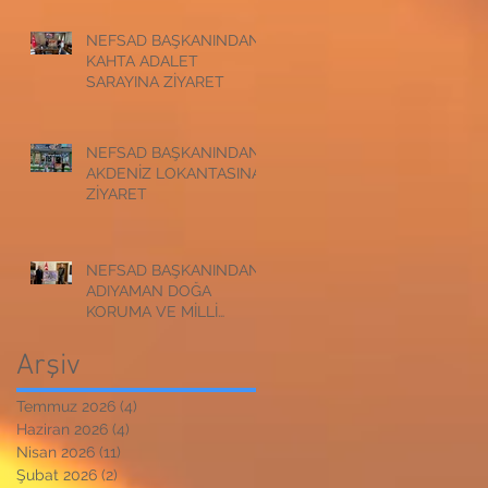
NEFSAD BAŞKANINDAN
KAHTA ADALET
SARAYINA ZİYARET
NEFSAD BAŞKANINDAN
AKDENİZ LOKANTASINA
ZİYARET
NEFSAD BAŞKANINDAN
ADIYAMAN DOĞA
KORUMA VE MİLLİ
PARKLAR
MÜDÜRLÜĞÜNE
Arşiv
ZİYARET
Temmuz 2026
(4)
4 yazı
Haziran 2026
(4)
4 yazı
Nisan 2026
(11)
11 yazı
Şubat 2026
(2)
2 yazı