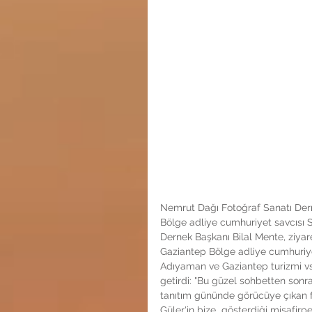
Nemrut Dağı Fotoğraf Sanatı Dern
Bölge adliye cumhuriyet savcısı S
Dernek Başkanı Bilal Mente, ziyare
Gaziantep Bölge adliye cumhuriye
Adıyaman ve Gaziantep turizmi vs. ü
getirdi: "Bu güzel sohbetten sonra
tanıtım gününde görücüye çıkan f
Güler'in bize  gösterdiği misafirp