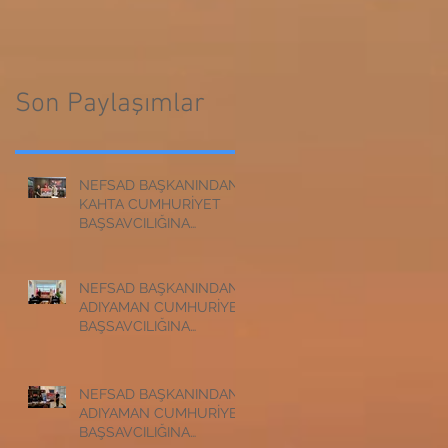
CUMHURİYET
BAŞSAVCILIĞINA
BAŞSAVCILIĞINA
ZİYARET
ZİYARET
Son Paylaşımlar
NEFSAD BAŞKANINDAN
KAHTA CUMHURİYET
BAŞSAVCILIĞINA
ZİYARET
NEFSAD BAŞKANINDAN
ADIYAMAN CUMHURİYET
BAŞSAVCILIĞINA
ZİYARET
NEFSAD BAŞKANINDAN
ADIYAMAN CUMHURİYET
BAŞSAVCILIĞINA