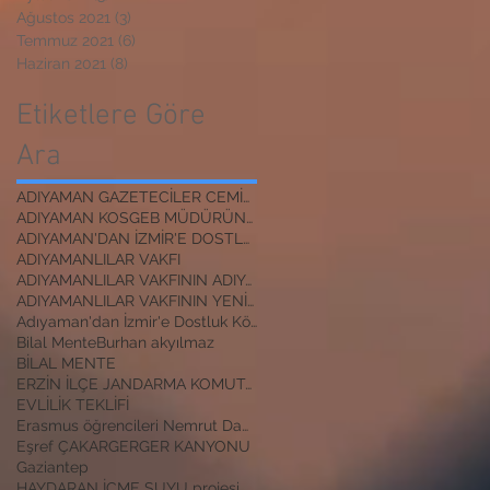
Ağustos 2021
(3)
3 yazı
Temmuz 2021
(6)
6 yazı
Haziran 2021
(8)
8 yazı
Etiketlere Göre
Ara
ADIYAMAN GAZETECİLER CEMİYETİ BAŞKANI
ADIYAMAN KOSGEB MÜDÜRÜNE ZİYARET
ADIYAMAN'DAN İZMİR'E DOSTLUK KÖPRÜSÜ
ADIYAMANLILAR VAKFI
ADIYAMANLILAR VAKFININ ADIYAMAN ŞUBESİ YENİ BAŞKAN
ADIYAMANLILAR VAKFININ YENİ BAŞKANI
Adıyaman'dan İzmir'e Dostluk Köprüsü
Bilal Mente
Burhan akyılmaz
BİLAL MENTE
ERZİN İLÇE JANDARMA KOMUTANI
EVLİLİK TEKLİFİ
Erasmus öğrencileri Nemrut Dağı Milli Parkında
Eşref ÇAKAR
GERGER KANYONU
Gaziantep
HAYDARAN İÇME SUYU projesi