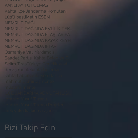
KANLI AY TUTULMASI
Kahta İlçe Jandarma Komutanı
Lütfü başli
Metin ESEN
NEMRUT DAĞI
NEMRUT DAĞINDA EVLİLİK TEKLİFİ
NEMRUT DAĞINDA FLAŞLAR PATLADI
NEMRUT DAĞINDA KAYAK KEYFİ
NEMRUT DAĞINDA İFTAR
Osmaniye Vali Yardımcısı
Saadet Partisi Kahta Belediye Başkan Adayı İbrahim
Selim Tıraş
Türkiye Gençlik Vakfı
derviş mente
kahta belediye
kahta haber
kahta son dakika
mahmut demirtaş
mente
mustafa mente
İLÇE JANDARMA KOMUTANLIĞINA ZİYARET
İbrahim Yusuf Turanlı
İbrahim Yusuf Turanlı Projeleri
İpek yoku kalkınma ajansı
Bizi Takip Edin