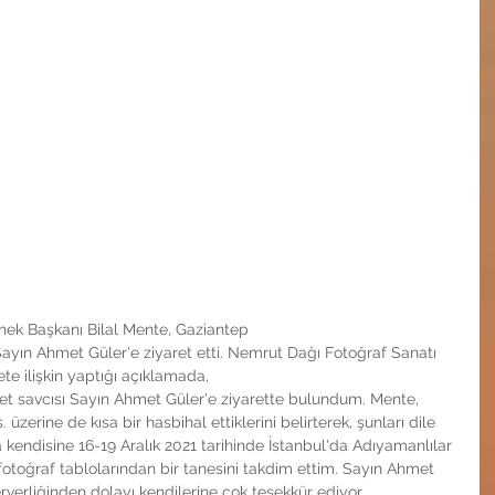
ek Başkanı Bilal Mente, Gaziantep 
ayın Ahmet Güler'e ziyaret etti. Nemrut Dağı Fotoğraf Sanatı 
te ilişkin yaptığı açıklamada, 
t savcısı Sayın Ahmet Güler'e ziyarette bulundum. Mente, 
zerine de kısa bir hasbihal ettiklerini belirterek, şunları dile 
 kendisine 16-19 Aralık 2021 tarihinde İstanbul'da Adıyamanlılar 
otoğraf tablolarından bir tanesini takdim ettim. Sayın Ahmet 
erverliğinden dolayı kendilerine çok teşekkür ediyor,  