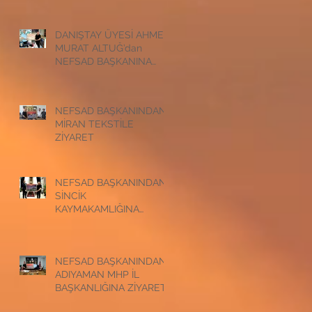
ZİYARET
DANIŞTAY ÜYESİ AHMET
MURAT ALTUĞ’dan
NEFSAD BAŞKANINA
ZİYARET
NEFSAD BAŞKANINDAN
MİRAN TEKSTİLE
ZİYARET
NEFSAD BAŞKANINDAN
SİNCİK
KAYMAKAMLIĞINA
ZİYARET
NEFSAD BAŞKANINDAN
ADIYAMAN MHP İL
BAŞKANLIĞINA ZİYARET