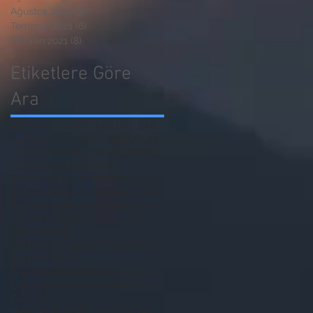
Ağustos 2021
(3)
3 yazı
Temmuz 2021
(6)
6 yazı
Haziran 2021
(8)
8 yazı
Etiketlere Göre
Ara
ADIYAMAN GAZETECİLER CEMİYETİ BAŞKANI
ADIYAMAN KOSGEB MÜDÜRÜNE ZİYARET
ADIYAMAN'DAN İZMİR'E DOSTLUK KÖPRÜSÜ
ADIYAMANLILAR VAKFI
ADIYAMANLILAR VAKFININ ADIYAMAN ŞUBESİ YENİ BAŞKAN
ADIYAMANLILAR VAKFININ YENİ BAŞKANI
Adıyaman'dan İzmir'e Dostluk Köprüsü
Bilal Mente
Burhan akyılmaz
BİLAL MENTE
ERZİN İLÇE JANDARMA KOMUTANI
EVLİLİK TEKLİFİ
Erasmus öğrencileri Nemrut Dağı Milli Parkında
Eşref ÇAKAR
GERGER KANYONU
Gaziantep
HAYDARAN İÇME SUYU projesi