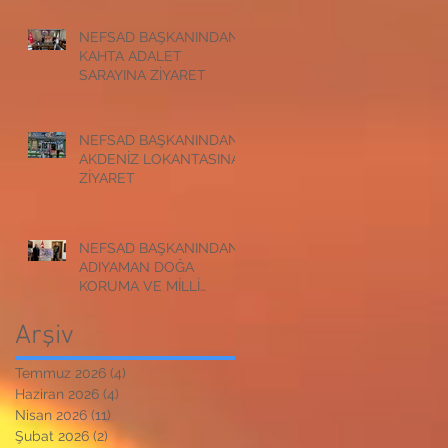
NEFSAD BAŞKANINDAN
KAHTA ADALET
SARAYINA ZİYARET
NEFSAD BAŞKANINDAN
AKDENİZ LOKANTASINA
ZİYARET
NEFSAD BAŞKANINDAN
ADIYAMAN DOĞA
KORUMA VE MİLLİ
PARKLAR
MÜDÜRLÜĞÜNE
Arşiv
ZİYARET
Temmuz 2026
(4)
4 yazı
Haziran 2026
(4)
4 yazı
Nisan 2026
(11)
11 yazı
Şubat 2026
(2)
2 yazı