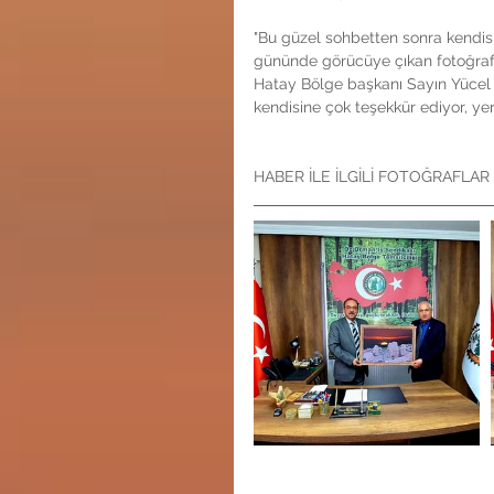
"Bu güzel sohbetten sonra kendisi
gününde görücüye çıkan fotoğraf 
Hatay Bölge başkanı Sayın Yücel 
kendisine çok teşekkür ediyor, yen
HABER İLE İLGİLİ FOTOĞRAFLAR