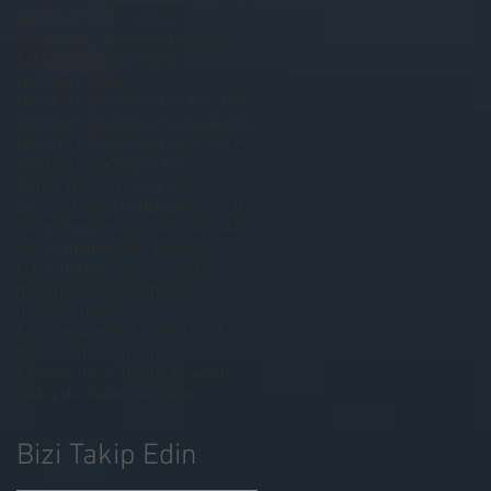
KANLI AY TUTULMASI
Kahta İlçe Jandarma Komutanı
Lütfü başli
Metin ESEN
NEMRUT DAĞI
NEMRUT DAĞINDA EVLİLİK TEKLİFİ
NEMRUT DAĞINDA FLAŞLAR PATLADI
NEMRUT DAĞINDA KAYAK KEYFİ
NEMRUT DAĞINDA İFTAR
Osmaniye Vali Yardımcısı
Saadet Partisi Kahta Belediye Başkan Adayı İbrahim
Selim Tıraş
Türkiye Gençlik Vakfı
derviş mente
kahta belediye
kahta haber
kahta son dakika
mahmut demirtaş
mente
mustafa mente
İLÇE JANDARMA KOMUTANLIĞINA ZİYARET
İbrahim Yusuf Turanlı
İbrahim Yusuf Turanlı Projeleri
İpek yoku kalkınma ajansı
Bizi Takip Edin