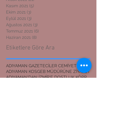
Kasım 2021
(5)
5 yazı
Ekim 2021
(3)
3 yazı
Eylül 2021
(3)
3 yazı
Ağustos 2021
(3)
3 yazı
Temmuz 2021
(6)
6 yazı
Haziran 2021
(8)
8 yazı
Etiketlere Göre Ara
ADIYAMAN GAZETECİLER CEMİYETİ BAŞKANI
ADIYAMAN KOSGEB MÜDÜRÜNE ZİYARET
ADIYAMAN'DAN İZMİR'E DOSTLUK KÖPRÜSÜ
ADIYAMANLILAR VAKFI
ADIYAMANLILAR VAKFININ ADIYAMAN ŞUBESİ YENİ BAŞKAN
ADIYAMANLILAR VAKFININ YENİ BAŞKANI
Adıyaman'dan İzmir'e Dostluk Köprüsü
Bilal Mente
Burhan akyılmaz
BİLAL MENTE
ERZİN İLÇE JANDARMA KOMUTANI
EVLİLİK TEKLİFİ
Erasmus öğrencileri Nemrut Dağı Milli Parkında
Eşref ÇAKAR
GERGER KANYONU
Gaziantep
HAYDARAN İÇME SUYU projesi