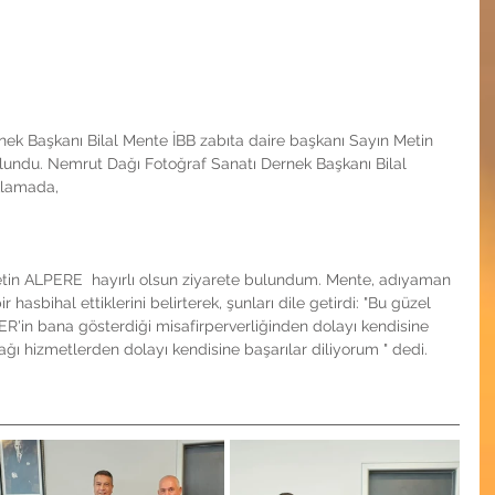
ek Başkanı Bilal Mente İBB zabıta daire başkanı Sayın Metin 
ulundu. Nemrut Dağı Fotoğraf Sanatı Dernek Başkanı Bilal 
ıklamada, 
etin ALPERE  hayırlı olsun ziyarete bulundum. Mente, adıyaman 
r hasbihal ettiklerini belirterek, şunları dile getirdi: "Bu güzel 
R'in bana gösterdiği misafirperverliğinden dolayı kendisine 
ağı hizmetlerden dolayı kendisine başarılar diliyorum " dedi.