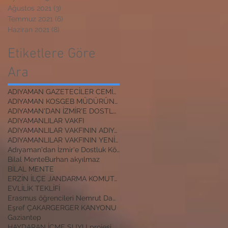
Ağustos 2021
(3)
3 yazı
Temmuz 2021
(6)
6 yazı
Haziran 2021
(8)
8 yazı
Etiketlere Göre
Ara
ADIYAMAN GAZETECİLER CEMİYETİ BAŞKANI
ADIYAMAN KOSGEB MÜDÜRÜNE ZİYARET
ADIYAMAN'DAN İZMİR'E DOSTLUK KÖPRÜSÜ
ADIYAMANLILAR VAKFI
ADIYAMANLILAR VAKFININ ADIYAMAN ŞUBESİ YENİ BAŞKAN
ADIYAMANLILAR VAKFININ YENİ BAŞKANI
Adıyaman'dan İzmir'e Dostluk Köprüsü
Bilal Mente
Burhan akyılmaz
BİLAL MENTE
ERZİN İLÇE JANDARMA KOMUTANI
EVLİLİK TEKLİFİ
Erasmus öğrencileri Nemrut Dağı Milli Parkında
Eşref ÇAKAR
GERGER KANYONU
Gaziantep
HAYDARAN İÇME SUYU projesi