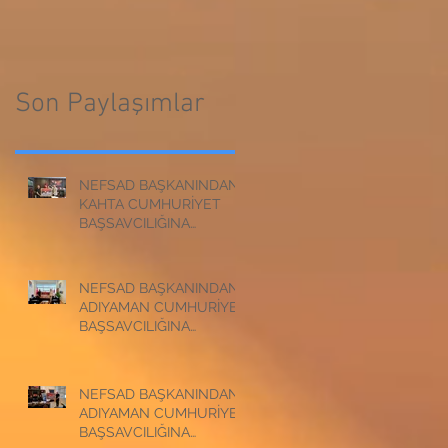
CUMHURİYET
BAŞSAVCILIĞINA
BAŞSAVCILIĞINA
ZİYARET
ZİYARET
Son Paylaşımlar
NEFSAD BAŞKANINDAN
KAHTA CUMHURİYET
BAŞSAVCILIĞINA
ZİYARET
NEFSAD BAŞKANINDAN
ADIYAMAN CUMHURİYET
BAŞSAVCILIĞINA
ZİYARET
NEFSAD BAŞKANINDAN
ADIYAMAN CUMHURİYET
BAŞSAVCILIĞINA