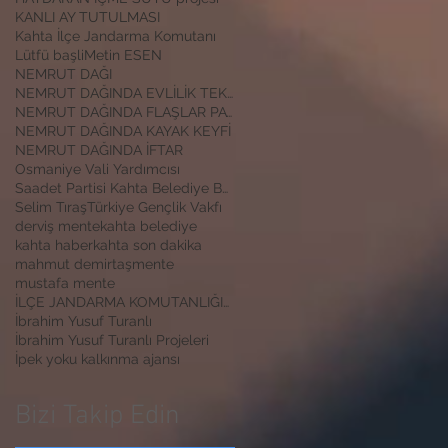
KANLI AY TUTULMASI
Kahta İlçe Jandarma Komutanı
Lütfü başli
Metin ESEN
NEMRUT DAĞI
NEMRUT DAĞINDA EVLİLİK TEKLİFİ
NEMRUT DAĞINDA FLAŞLAR PATLADI
NEMRUT DAĞINDA KAYAK KEYFİ
NEMRUT DAĞINDA İFTAR
Osmaniye Vali Yardımcısı
Saadet Partisi Kahta Belediye Başkan Adayı İbrahim
Selim Tıraş
Türkiye Gençlik Vakfı
derviş mente
kahta belediye
kahta haber
kahta son dakika
mahmut demirtaş
mente
mustafa mente
İLÇE JANDARMA KOMUTANLIĞINA ZİYARET
İbrahim Yusuf Turanlı
İbrahim Yusuf Turanlı Projeleri
İpek yoku kalkınma ajansı
Bizi Takip Edin