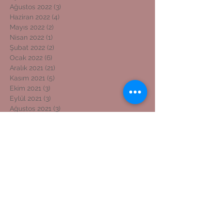
Ağustos 2022
(3)
3 yazı
Haziran 2022
(4)
4 yazı
Mayıs 2022
(2)
2 yazı
Nisan 2022
(1)
1 yazı
Şubat 2022
(2)
2 yazı
Ocak 2022
(6)
6 yazı
Aralık 2021
(21)
21 yazı
Kasım 2021
(5)
5 yazı
Ekim 2021
(3)
3 yazı
Eylül 2021
(3)
3 yazı
Ağustos 2021
(3)
3 yazı
Temmuz 2021
(6)
6 yazı
Haziran 2021
(8)
8 yazı
Etiketlere Göre Ara
ADIYAMAN GAZETECİLER CEMİYETİ BAŞKANI
ADIYAMAN KOSGEB MÜDÜRÜNE ZİYARET
ADIYAMAN'DAN İZMİR'E DOSTLUK KÖPRÜSÜ
ADIYAMANLILAR VAKFI
ADIYAMANLILAR VAKFININ ADIYAMAN ŞUBESİ YENİ BAŞKAN