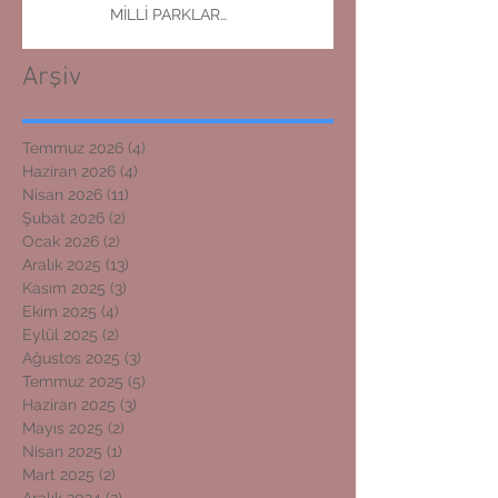
MİLLİ PARKLAR
MÜDÜRLÜĞÜNE ZİYARET
Arşiv
Temmuz 2026
(4)
4 yazı
Haziran 2026
(4)
4 yazı
Nisan 2026
(11)
11 yazı
Şubat 2026
(2)
2 yazı
Ocak 2026
(2)
2 yazı
Aralık 2025
(13)
13 yazı
Kasım 2025
(3)
3 yazı
Ekim 2025
(4)
4 yazı
Eylül 2025
(2)
2 yazı
Ağustos 2025
(3)
3 yazı
Temmuz 2025
(5)
5 yazı
Haziran 2025
(3)
3 yazı
Mayıs 2025
(2)
2 yazı
Nisan 2025
(1)
1 yazı
Mart 2025
(2)
2 yazı