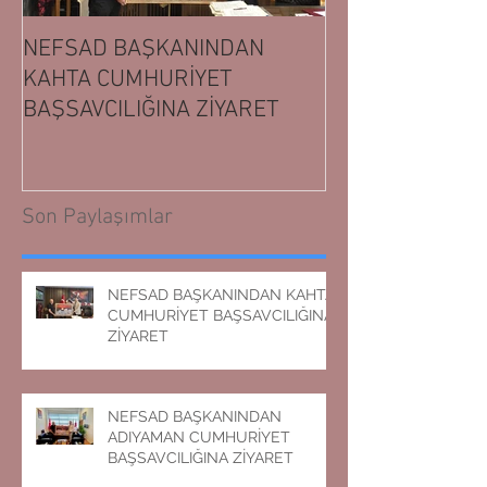
NEFSAD BAŞKANINDAN
NEFSAD BAŞK
KAHTA CUMHURİYET
ADIYAMAN CUM
BAŞSAVCILIĞINA ZİYARET
BAŞSAVCILIĞIN
Son Paylaşımlar
NEFSAD BAŞKANINDAN KAHTA
CUMHURİYET BAŞSAVCILIĞINA
ZİYARET
NEFSAD BAŞKANINDAN
ADIYAMAN CUMHURİYET
BAŞSAVCILIĞINA ZİYARET