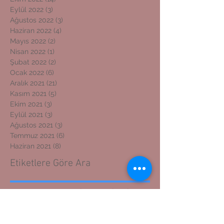
Eylül 2022
(3)
3 yazı
Ağustos 2022
(3)
3 yazı
Haziran 2022
(4)
4 yazı
Mayıs 2022
(2)
2 yazı
Nisan 2022
(1)
1 yazı
Şubat 2022
(2)
2 yazı
Ocak 2022
(6)
6 yazı
Aralık 2021
(21)
21 yazı
Kasım 2021
(5)
5 yazı
Ekim 2021
(3)
3 yazı
Eylül 2021
(3)
3 yazı
Ağustos 2021
(3)
3 yazı
Temmuz 2021
(6)
6 yazı
Haziran 2021
(8)
8 yazı
Etiketlere Göre Ara
ADIYAMAN GAZETECİLER CEMİYETİ BAŞKANI
ADIYAMAN KOSGEB MÜDÜRÜNE ZİYARET
ADIYAMAN'DAN İZMİR'E DOSTLUK KÖPRÜSÜ
ADIYAMANLILAR VAKFI