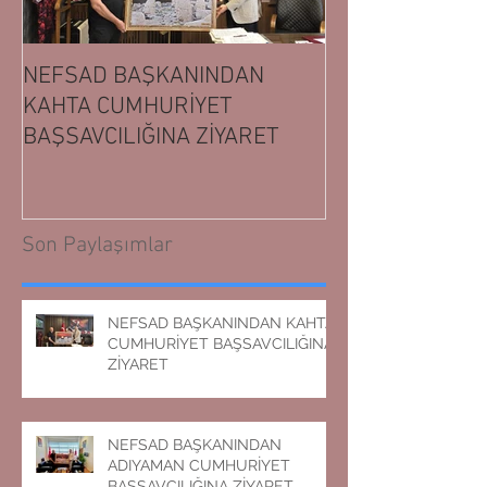
NEFSAD BAŞKANINDAN
NEFSAD BAŞK
KAHTA CUMHURİYET
ADIYAMAN CUM
BAŞSAVCILIĞINA ZİYARET
BAŞSAVCILIĞIN
Son Paylaşımlar
NEFSAD BAŞKANINDAN KAHTA
CUMHURİYET BAŞSAVCILIĞINA
ZİYARET
NEFSAD BAŞKANINDAN
ADIYAMAN CUMHURİYET
BAŞSAVCILIĞINA ZİYARET