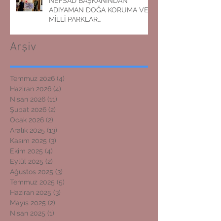
NEFSAD BAŞKANINDAN
ADIYAMAN DOĞA KORUMA VE
MİLLİ PARKLAR
MÜDÜRLÜĞÜNE ZİYARET
Arşiv
Temmuz 2026
(4)
4 yazı
Haziran 2026
(4)
4 yazı
Nisan 2026
(11)
11 yazı
Şubat 2026
(2)
2 yazı
Ocak 2026
(2)
2 yazı
Aralık 2025
(13)
13 yazı
Kasım 2025
(3)
3 yazı
Ekim 2025
(4)
4 yazı
Eylül 2025
(2)
2 yazı
Ağustos 2025
(3)
3 yazı
Temmuz 2025
(5)
5 yazı
Haziran 2025
(3)
3 yazı
Mayıs 2025
(2)
2 yazı
Nisan 2025
(1)
1 yazı