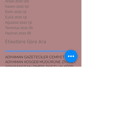
Aralık 2021
(21)
21 yazı
Kasım 2021
(5)
5 yazı
Ekim 2021
(3)
3 yazı
Eylül 2021
(3)
3 yazı
Ağustos 2021
(3)
3 yazı
Temmuz 2021
(6)
6 yazı
Haziran 2021
(8)
8 yazı
Etiketlere Göre Ara
ADIYAMAN GAZETECİLER CEMİYETİ BAŞKANI
ADIYAMAN KOSGEB MÜDÜRÜNE ZİYARET
ADIYAMAN'DAN İZMİR'E DOSTLUK KÖPRÜSÜ
ADIYAMANLILAR VAKFI
ADIYAMANLILAR VAKFININ ADIYAMAN ŞUBESİ YENİ BAŞKAN
ADIYAMANLILAR VAKFININ YENİ BAŞKANI
Adıyaman'dan İzmir'e Dostluk Köprüsü
Bilal Mente
Burhan akyılmaz
BİLAL MENTE
ERZİN İLÇE JANDARMA KOMUTANI
EVLİLİK TEKLİFİ
Erasmus öğrencileri Nemrut Dağı Milli Parkında
Eşref ÇAKAR
GERGER KANYONU
Gaziantep