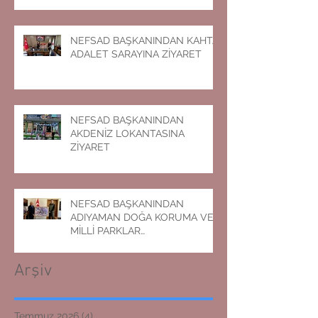
NEFSAD BAŞKANINDAN KAHTA
ADALET SARAYINA ZİYARET
NEFSAD BAŞKANINDAN
AKDENİZ LOKANTASINA
ZİYARET
NEFSAD BAŞKANINDAN
ADIYAMAN DOĞA KORUMA VE
MİLLİ PARKLAR
MÜDÜRLÜĞÜNE ZİYARET
Arşiv
Temmuz 2026
(4)
4 yazı