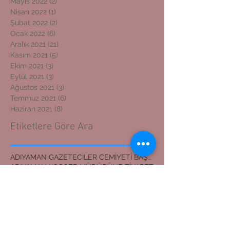
Mayıs 2022
(2)
2 yazı
Nisan 2022
(1)
1 yazı
Şubat 2022
(2)
2 yazı
Ocak 2022
(6)
6 yazı
Aralık 2021
(21)
21 yazı
Kasım 2021
(5)
5 yazı
Ekim 2021
(3)
3 yazı
Eylül 2021
(3)
3 yazı
Ağustos 2021
(3)
3 yazı
Temmuz 2021
(6)
6 yazı
Haziran 2021
(8)
8 yazı
Etiketlere Göre Ara
ADIYAMAN GAZETECİLER CEMİYETİ BAŞKANI
ADIYAMAN KOSGEB MÜDÜRÜNE ZİYARET
ADIYAMAN'DAN İZMİR'E DOSTLUK KÖPRÜSÜ
ADIYAMANLILAR VAKFI
ADIYAMANLILAR VAKFININ ADIYAMAN ŞUBESİ YENİ BAŞKAN
ADIYAMANLILAR VAKFININ YENİ BAŞKANI
Adıyaman'dan İzmir'e Dostluk Köprüsü
Bilal Mente
Burhan akyılmaz
BİLAL MENTE