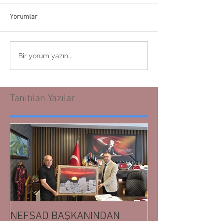
Yorumlar
Bir yorum yazın...
Tanıtılan Yazılar
NEFSAD BAŞKANINDAN
NEFSAD BAŞK