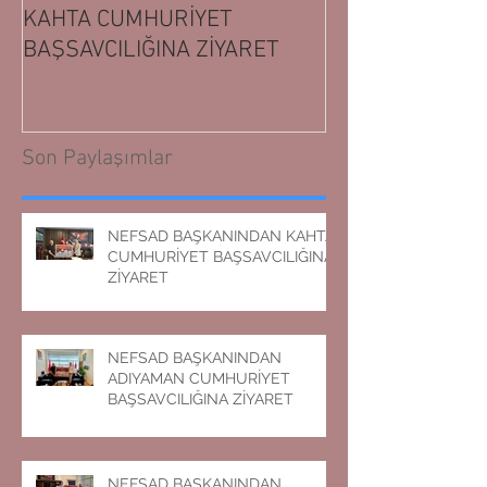
KAHTA CUMHURİYET
ADIYAMAN CUM
BAŞSAVCILIĞINA ZİYARET
BAŞSAVCILIĞIN
Son Paylaşımlar
NEFSAD BAŞKANINDAN KAHTA
CUMHURİYET BAŞSAVCILIĞINA
ZİYARET
NEFSAD BAŞKANINDAN
ADIYAMAN CUMHURİYET
BAŞSAVCILIĞINA ZİYARET
NEFSAD BAŞKANINDAN