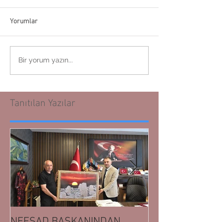
Yorumlar
Bir yorum yazın...
Tanıtılan Yazılar
NEFSAD BAŞKANINDAN
NEFSAD BAŞK