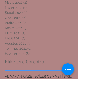
Mayıs 2022
(2)
2 yazı
Nisan 2022
(1)
1 yazı
Şubat 2022
(2)
2 yazı
Ocak 2022
(6)
6 yazı
Aralık 2021
(21)
21 yazı
Kasım 2021
(5)
5 yazı
Ekim 2021
(3)
3 yazı
Eylül 2021
(3)
3 yazı
Ağustos 2021
(3)
3 yazı
Temmuz 2021
(6)
6 yazı
Haziran 2021
(8)
8 yazı
Etiketlere Göre Ara
ADIYAMAN GAZETECİLER CEMİYETİ BAŞKANI
ADIYAMAN KOSGEB MÜDÜRÜNE ZİYARET
ADIYAMAN'DAN İZMİR'E DOSTLUK KÖPRÜSÜ
ADIYAMANLILAR VAKFI
ADIYAMANLILAR VAKFININ ADIYAMAN ŞUBESİ YENİ BAŞKAN
ADIYAMANLILAR VAKFININ YENİ BAŞKANI
Adıyaman'dan İzmir'e Dostluk Köprüsü
Bilal Mente
Burhan akyılmaz
BİLAL MENTE