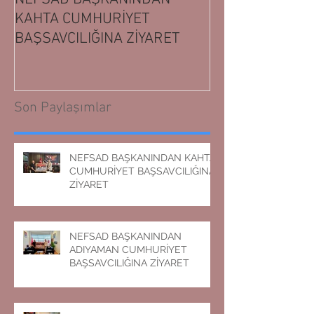
KAHTA CUMHURİYET
ADIYAMAN CUM
BAŞSAVCILIĞINA ZİYARET
BAŞSAVCILIĞIN
Son Paylaşımlar
NEFSAD BAŞKANINDAN KAHTA
CUMHURİYET BAŞSAVCILIĞINA
ZİYARET
NEFSAD BAŞKANINDAN
ADIYAMAN CUMHURİYET
BAŞSAVCILIĞINA ZİYARET