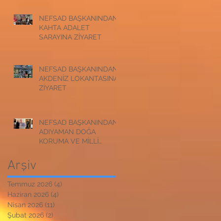
NEFSAD BAŞKANINDAN
KAHTA ADALET
SARAYINA ZİYARET
NEFSAD BAŞKANINDAN
AKDENİZ LOKANTASINA
ZİYARET
NEFSAD BAŞKANINDAN
ADIYAMAN DOĞA
KORUMA VE MİLLİ
PARKLAR
MÜDÜRLÜĞÜNE
Arşiv
ZİYARET
Temmuz 2026
(4)
4 yazı
Haziran 2026
(4)
4 yazı
Nisan 2026
(11)
11 yazı
Şubat 2026
(2)
2 yazı