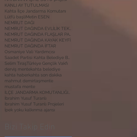
KANLI AY TUTULMASI
Kahta İlçe Jandarma Komutanı
Lütfü başli
Metin ESEN
NEMRUT DAĞI
NEMRUT DAĞINDA EVLİLİK TEKLİFİ
NEMRUT DAĞINDA FLAŞLAR PATLADI
NEMRUT DAĞINDA KAYAK KEYFİ
NEMRUT DAĞINDA İFTAR
Osmaniye Vali Yardımcısı
Saadet Partisi Kahta Belediye Başkan Adayı İbrahim
Selim Tıraş
Türkiye Gençlik Vakfı
derviş mente
kahta belediye
kahta haber
kahta son dakika
mahmut demirtaş
mente
mustafa mente
İLÇE JANDARMA KOMUTANLIĞINA ZİYARET
İbrahim Yusuf Turanlı
İbrahim Yusuf Turanlı Projeleri
İpek yoku kalkınma ajansı
Bizi Takip Edin