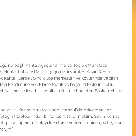
ğü'ne bağlı Kahta Ağaçlandırma ve Toprak Muhafaza 
an Mente, Kahta ATM şefliği görevini yürüten Sayın Kemal 
Kahta, Gerger, Sincik ilçe merkezleri ve köylerinde yapılan 
ı kendilerine ve ekibine tebrik ve başarı dileklerini iletti. 
üzerine de kısa bir hasbihal ettiklerini belirten Başkan Mente, 
ne 21-24 Kasım 2019 tarihinde İstanbul'da Adıyamanlılar 
toğraf tablolarından bir tanesini takdim ettim. Sayın Kemal 
firperverliğinden dolayı kendisine ve tüm ekibine çok teşekkür 
yorum."