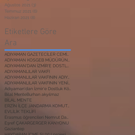
Ağustos 2021
(3)
3 yazı
Temmuz 2021
(6)
6 yazı
Haziran 2021
(8)
8 yazı
Etiketlere Göre
Ara
ADIYAMAN GAZETECİLER CEMİYETİ BAŞKANI
ADIYAMAN KOSGEB MÜDÜRÜNE ZİYARET
ADIYAMAN'DAN İZMİR'E DOSTLUK KÖPRÜSÜ
ADIYAMANLILAR VAKFI
ADIYAMANLILAR VAKFININ ADIYAMAN ŞUBESİ YENİ BAŞKAN
ADIYAMANLILAR VAKFININ YENİ BAŞKANI
Adıyaman'dan İzmir'e Dostluk Köprüsü
Bilal Mente
Burhan akyılmaz
BİLAL MENTE
ERZİN İLÇE JANDARMA KOMUTANI
EVLİLİK TEKLİFİ
Erasmus öğrencileri Nemrut Dağı Milli Parkında
Eşref ÇAKAR
GERGER KANYONU
Gaziantep
HAYDARAN İÇME SUYU projesi