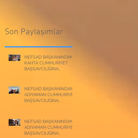
CUMHURİYET
BAŞSAVCILIĞINA
BAŞSAVCILIĞINA
ZİYARET
ZİYARET
Son Paylaşımlar
NEFSAD BAŞKANINDAN
KAHTA CUMHURİYET
BAŞSAVCILIĞINA
ZİYARET
NEFSAD BAŞKANINDAN
ADIYAMAN CUMHURİYET
BAŞSAVCILIĞINA
ZİYARET
NEFSAD BAŞKANINDAN
ADIYAMAN CUMHURİYET
BAŞSAVCILIĞINA