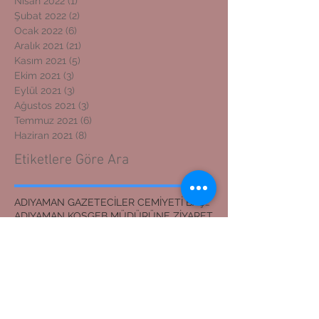
Nisan 2022
(1)
1 yazı
Şubat 2022
(2)
2 yazı
Ocak 2022
(6)
6 yazı
Aralık 2021
(21)
21 yazı
Kasım 2021
(5)
5 yazı
Ekim 2021
(3)
3 yazı
Eylül 2021
(3)
3 yazı
Ağustos 2021
(3)
3 yazı
Temmuz 2021
(6)
6 yazı
Haziran 2021
(8)
8 yazı
Etiketlere Göre Ara
ADIYAMAN GAZETECİLER CEMİYETİ BAŞKANI
ADIYAMAN KOSGEB MÜDÜRÜNE ZİYARET
ADIYAMAN'DAN İZMİR'E DOSTLUK KÖPRÜSÜ
ADIYAMANLILAR VAKFI
ADIYAMANLILAR VAKFININ ADIYAMAN ŞUBESİ YENİ BAŞKAN
ADIYAMANLILAR VAKFININ YENİ BAŞKANI
Adıyaman'dan İzmir'e Dostluk Köprüsü
Bilal Mente
Burhan akyılmaz
BİLAL MENTE
ERZİN İLÇE JANDARMA KOMUTANI