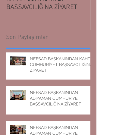
BAŞSAVCILIĞINA ZİYARET
BAŞSAVCILIĞIN
Son Paylaşımlar
NEFSAD BAŞKANINDAN KAHTA
CUMHURİYET BAŞSAVCILIĞINA
ZİYARET
NEFSAD BAŞKANINDAN
ADIYAMAN CUMHURİYET
BAŞSAVCILIĞINA ZİYARET
NEFSAD BAŞKANINDAN
ADIYAMAN CUMHURİYET