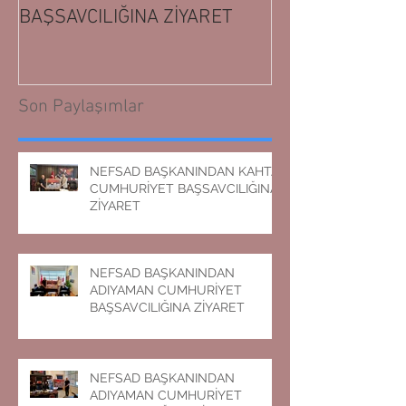
BAŞSAVCILIĞINA ZİYARET
BAŞSAVCILIĞIN
Son Paylaşımlar
NEFSAD BAŞKANINDAN KAHTA
CUMHURİYET BAŞSAVCILIĞINA
ZİYARET
NEFSAD BAŞKANINDAN
ADIYAMAN CUMHURİYET
BAŞSAVCILIĞINA ZİYARET
NEFSAD BAŞKANINDAN
ADIYAMAN CUMHURİYET