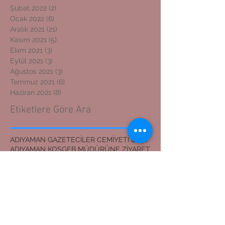
Şubat 2022
(2)
2 yazı
Ocak 2022
(6)
6 yazı
Aralık 2021
(21)
21 yazı
Kasım 2021
(5)
5 yazı
Ekim 2021
(3)
3 yazı
Eylül 2021
(3)
3 yazı
Ağustos 2021
(3)
3 yazı
Temmuz 2021
(6)
6 yazı
Haziran 2021
(8)
8 yazı
Etiketlere Göre Ara
ADIYAMAN GAZETECİLER CEMİYETİ BAŞKANI
ADIYAMAN KOSGEB MÜDÜRÜNE ZİYARET
ADIYAMAN'DAN İZMİR'E DOSTLUK KÖPRÜSÜ
ADIYAMANLILAR VAKFI
ADIYAMANLILAR VAKFININ ADIYAMAN ŞUBESİ YENİ BAŞKAN
ADIYAMANLILAR VAKFININ YENİ BAŞKANI
Adıyaman'dan İzmir'e Dostluk Köprüsü
Bilal Mente
Burhan akyılmaz
BİLAL MENTE
ERZİN İLÇE JANDARMA KOMUTANI