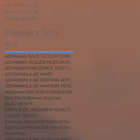
Ağustos 2021
(3)
3 yazı
Temmuz 2021
(6)
6 yazı
Haziran 2021
(8)
8 yazı
Etiketlere Göre
Ara
ADIYAMAN GAZETECİLER CEMİYETİ BAŞKANI
ADIYAMAN KOSGEB MÜDÜRÜNE ZİYARET
ADIYAMAN'DAN İZMİR'E DOSTLUK KÖPRÜSÜ
ADIYAMANLILAR VAKFI
ADIYAMANLILAR VAKFININ ADIYAMAN ŞUBESİ YENİ BAŞKAN
ADIYAMANLILAR VAKFININ YENİ BAŞKANI
Adıyaman'dan İzmir'e Dostluk Köprüsü
Bilal Mente
Burhan akyılmaz
BİLAL MENTE
ERZİN İLÇE JANDARMA KOMUTANI
EVLİLİK TEKLİFİ
Erasmus öğrencileri Nemrut Dağı Milli Parkında
Eşref ÇAKAR
GERGER KANYONU
Gaziantep
HAYDARAN İÇME SUYU projesi