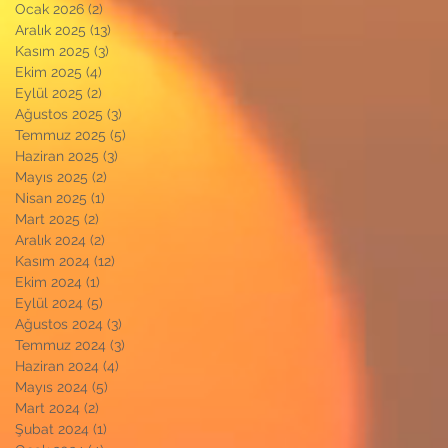
Ocak 2026
(2)
2 yazı
Aralık 2025
(13)
13 yazı
Kasım 2025
(3)
3 yazı
Ekim 2025
(4)
4 yazı
Eylül 2025
(2)
2 yazı
Ağustos 2025
(3)
3 yazı
Temmuz 2025
(5)
5 yazı
Haziran 2025
(3)
3 yazı
Mayıs 2025
(2)
2 yazı
Nisan 2025
(1)
1 yazı
Mart 2025
(2)
2 yazı
Aralık 2024
(2)
2 yazı
Kasım 2024
(12)
12 yazı
Ekim 2024
(1)
1 yazı
Eylül 2024
(5)
5 yazı
Ağustos 2024
(3)
3 yazı
Temmuz 2024
(3)
3 yazı
Haziran 2024
(4)
4 yazı
Mayıs 2024
(5)
5 yazı
Mart 2024
(2)
2 yazı
Şubat 2024
(1)
1 yazı