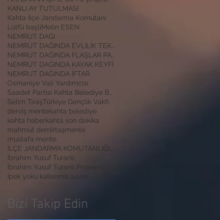
KANLI AY TUTULMASI
Kahta İlçe Jandarma Komutanı
Lütfü başli
Metin ESEN
NEMRUT DAĞI
NEMRUT DAĞINDA EVLİLİK TEKLİFİ
NEMRUT DAĞINDA FLAŞLAR PATLADI
NEMRUT DAĞINDA KAYAK KEYFİ
NEMRUT DAĞINDA İFTAR
Osmaniye Vali Yardımcısı
Saadet Partisi Kahta Belediye Başkan Adayı İbrahim
Selim Tıraş
Türkiye Gençlik Vakfı
derviş mente
kahta belediye
kahta haber
kahta son dakika
mahmut demirtaş
mente
mustafa mente
İLÇE JANDARMA KOMUTANLIĞINA ZİYARET
İbrahim Yusuf Turanlı
İbrahim Yusuf Turanlı Projeleri
İpek yoku kalkınma ajansı
Bizi Takip Edin