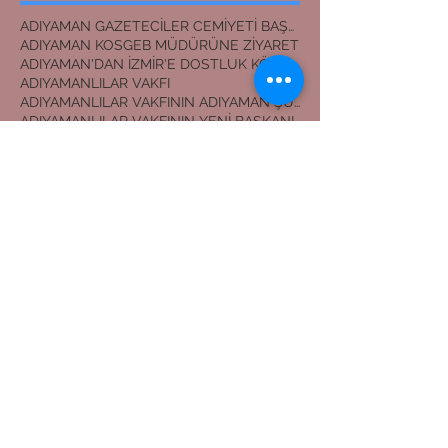
ADIYAMAN GAZETECİLER CEMİYETİ BAŞKANI
ADIYAMAN KOSGEB MÜDÜRÜNE ZİYARET
ADIYAMAN'DAN İZMİR'E DOSTLUK KÖPRÜSÜ
ADIYAMANLILAR VAKFI
ADIYAMANLILAR VAKFININ ADIYAMAN ŞUBESİ YENİ BAŞKAN
ADIYAMANLILAR VAKFININ YENİ BAŞKANI
Adıyaman'dan İzmir'e Dostluk Köprüsü
Bilal Mente
Burhan akyılmaz
BİLAL MENTE
ERZİN İLÇE JANDARMA KOMUTANI
EVLİLİK TEKLİFİ
Erasmus öğrencileri Nemrut Dağı Milli Parkında
Eşref ÇAKAR
GERGER KANYONU
Gaziantep
HAYDARAN İÇME SUYU projesi
KANLI AY TUTULMASI
Kahta İlçe Jandarma Komutanı
Lütfü başli
Metin ESEN
NEMRUT DAĞI
NEMRUT DAĞINDA EVLİLİK TEKLİFİ
NEMRUT DAĞINDA FLAŞLAR PATLADI
NEMRUT DAĞINDA KAYAK KEYFİ
NEMRUT DAĞINDA İFTAR
Osmaniye Vali Yardımcısı
Saadet Partisi Kahta Belediye Başkan Adayı İbrahim
Selim Tıraş
Türkiye Gençlik Vakfı