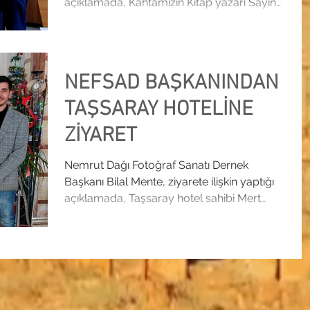
açıklamada, Kahtamızın Kitap yazarı Sayın
Ramazan...
NEFSAD BAŞKANINDAN
TAŞSARAY HOTELİNE
ZİYARET
Nemrut Dağı Fotoğraf Sanatı Dernek
Başkanı Bilal Mente, ziyarete ilişkin yaptığı
açıklamada, Taşsaray hotel sahibi Mert
BARDAKÇI’YA ...