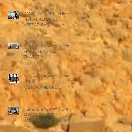
DANIŞTAY ÜYESİ AHMET
MURAT ALTUĞ’dan
NEFSAD BAŞKANINA
ZİYARET
NEFSAD BAŞKANINDAN
MİRAN TEKSTİLE
ZİYARET
NEFSAD BAŞKANINDAN
SİNCİK
KAYMAKAMLIĞINA
ZİYARET
NEFSAD BAŞKANINDAN
ADIYAMAN MHP İL
BAŞKANLIĞINA ZİYARET