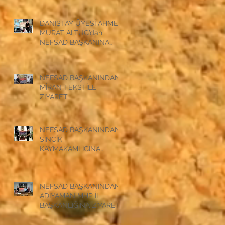
DANIŞTAY ÜYESİ AHMET
MURAT ALTUĞ’dan
NEFSAD BAŞKANINA
ZİYARET
NEFSAD BAŞKANINDAN
MİRAN TEKSTİLE
ZİYARET
NEFSAD BAŞKANINDAN
SİNCİK
KAYMAKAMLIĞINA
ZİYARET
NEFSAD BAŞKANINDAN
ADIYAMAN MHP İL
BAŞKANLIĞINA ZİYARET