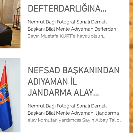
DEFTERDARLIĞINA
ZİYARET
Nemrut Dağı Fotoğraf Sanatı Dernek
Başkanı Bilal Mente Adıyaman Defterdarı
Sayın Mustafa KURT'a hayırlı olsun
ziyarette bulundu. Nemrut...
NEFSAD BAŞKANINDAN
ADIYAMAN İL
JANDARMA ALAY
KOMUTANLIĞINA
Nemrut Dağı Fotoğraf Sanatı Dernek
Başkanı Bilal Mente Adıyaman İl jandarma
ZİYARET
alay komutan yardımcısı Sayın Albay Talip
kurt'a ziyarette...