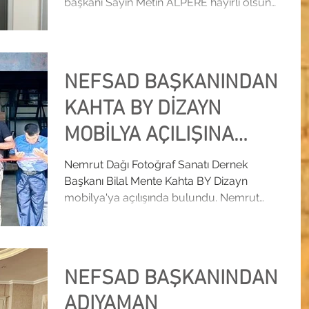
başkanı Sayın Metin ALPERE hayırlı olsun
ziyarette bulundu....
NEFSAD BAŞKANINDAN
KAHTA BY DİZAYN
MOBİLYA AÇILIŞINA
KATILDI
Nemrut Dağı Fotoğraf Sanatı Dernek
Başkanı Bilal Mente Kahta BY Dizayn
mobilya'ya açılışında bulundu. Nemrut
Dağı Fotoğraf Sanatı Dernek...
NEFSAD BAŞKANINDAN
ADIYAMAN