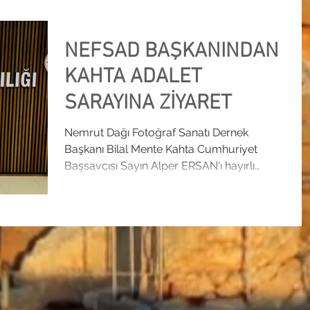
NEFSAD BAŞKANINDAN
KAHTA ADALET
SARAYINA ZİYARET
Nemrut Dağı Fotoğraf Sanatı Dernek
Başkanı Bilal Mente Kahta Cumhuriyet
Başsavcısı Sayın Alper ERSAN'ı hayırlı
olsun ziyarette bulundu....