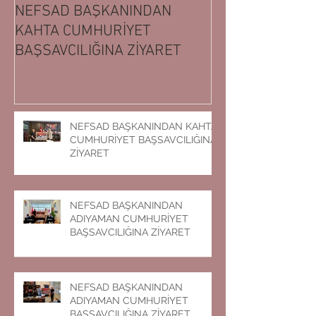
NEFSAD BAŞKANINDAN
NEFSAD BAŞK
KAHTA CUMHURİYET
ADIYAMAN CUM
BAŞSAVCILIĞINA ZİYARET
BAŞSAVCILIĞIN
NEFSAD BAŞKANINDAN KAHTA
CUMHURİYET BAŞSAVCILIĞINA
ZİYARET
NEFSAD BAŞKANINDAN
ADIYAMAN CUMHURİYET
BAŞSAVCILIĞINA ZİYARET
NEFSAD BAŞKANINDAN
ADIYAMAN CUMHURİYET
BAŞSAVCILIĞINA ZİYARET