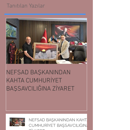
Tanıtılan Yazılar
NEFSAD BAŞKANINDAN
NEFSAD BAŞK
KAHTA CUMHURİYET
ADIYAMAN CUM
BAŞSAVCILIĞINA ZİYARET
BAŞSAVCILIĞIN