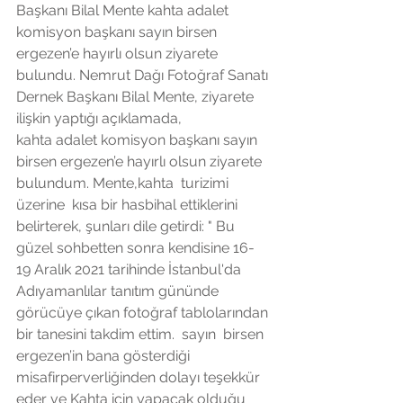
Başkanı Bilal Mente kahta adalet 
komisyon başkanı sayın birsen 
ergezen’e hayırlı olsun ziyarete 
bulundu. Nemrut Dağı Fotoğraf Sanatı 
Dernek Başkanı Bilal Mente, ziyarete 
ilişkin yaptığı açıklamada,
kahta adalet komisyon başkanı sayın 
birsen ergezen’e hayırlı olsun ziyarete 
bulundum. Mente,kahta  turizimi 
üzerine  kısa bir hasbihal ettiklerini 
belirterek, şunları dile getirdi: " Bu 
güzel sohbetten sonra kendisine 16-
19 Aralık 2021 tarihinde İstanbul'da 
Adıyamanlılar tanıtım gününde 
görücüye çıkan fotoğraf tablolarından 
bir tanesini takdim ettim.  sayın  birsen 
ergezen’in bana gösterdiği 
misafirperverliğinden dolayı teşekkür 
eder ve Kahta için yapacak olduğu 