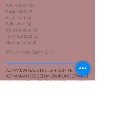
Aralık 2021
(21)
21 yazı
Kasım 2021
(5)
5 yazı
Ekim 2021
(3)
3 yazı
Eylül 2021
(3)
3 yazı
Ağustos 2021
(3)
3 yazı
Temmuz 2021
(6)
6 yazı
Haziran 2021
(8)
8 yazı
Etiketlere Göre Ara
ADIYAMAN GAZETECİLER CEMİYETİ BAŞKANI
ADIYAMAN KOSGEB MÜDÜRÜNE ZİYARET
ADIYAMAN'DAN İZMİR'E DOSTLUK KÖPRÜSÜ
ADIYAMANLILAR VAKFI
ADIYAMANLILAR VAKFININ ADIYAMAN ŞUBESİ YENİ BAŞKAN
ADIYAMANLILAR VAKFININ YENİ BAŞKANI
Adıyaman'dan İzmir'e Dostluk Köprüsü
Bilal Mente
Burhan akyılmaz
BİLAL MENTE
ERZİN İLÇE JANDARMA KOMUTANI
EVLİLİK TEKLİFİ
Erasmus öğrencileri Nemrut Dağı Milli Parkında
Eşref ÇAKAR
GERGER KANYONU
Gaziantep